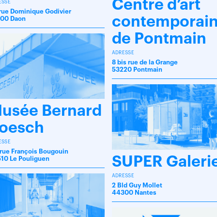
Centre d’art
ESSE
 rue Dominique Godivier
contemporai
00 Daon
de Pontmain
ADRESSE
8 bis rue de la Grange
53220 Pontmain
usée Bernard
oesch
ESSE
 rue François Bougouin
SUPER Galeri
10 Le Pouliguen
ADRESSE
2 Bld Guy Mollet
44300 Nantes