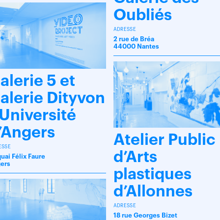
Oubliés
ADRESSE
2 rue de Bréa
44000 Nantes
alerie 5 et
alerie Dityvon
 Université
’Angers
Atelier Public
ESSE
d’Arts
quai Félix Faure
ers
plastiques
d’Allonnes
ADRESSE
18 rue Georges Bizet