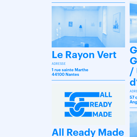
G
Le Rayon Vert
G
ADRESSE
/
1 rue sainte Marthe
44100 Nantes
d
ADR
57 
Ang
All Ready Made