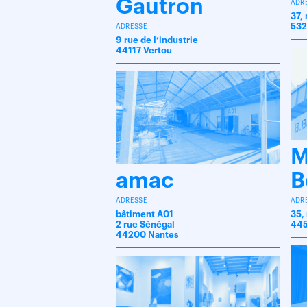
Gautron
ADR
37,
532
ADRESSE
9 rue de l’industrie
44117 Vertou
M
amac
B
ADRESSE
ADR
bâtiment A01
35,
2 rue Sénégal
445
44200 Nantes