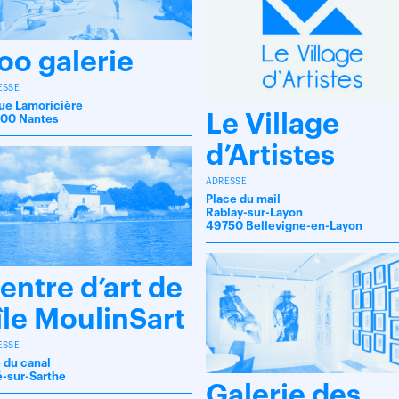
oo galerie
ESSE
rue Lamoricière
Le Village
00 Nantes
d’Artistes
ADRESSE
Place du mail
Rablay-sur-Layon
49750 Bellevigne-en-Layon
entre d’art de
’île MoulinSart
ESSE
 du canal
lé-sur-Sarthe
Galerie des