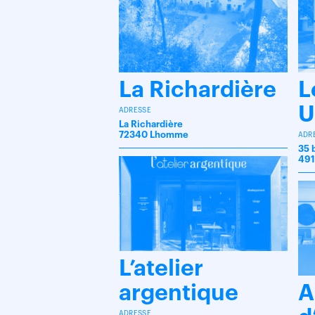
La Richardière
L
U
ADRESSE
La Richardière
72340 Lhomme
ADR
35 
491
L’atelier
argentique
A
ADRESSE