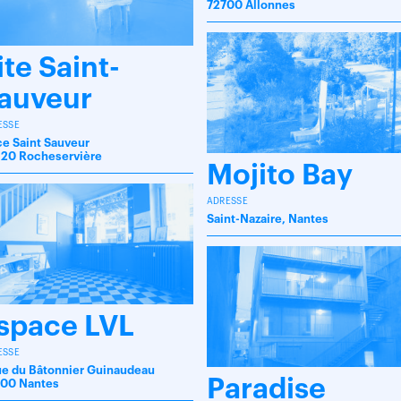
72700 Allonnes
ite Saint-
auveur
ESSE
ce Saint Sauveur
20 Rocheservière
Mojito Bay
ADRESSE
Saint-Nazaire, Nantes
space LVL
ESSE
rue du Bâtonnier Guinaudeau
Paradise
00 Nantes