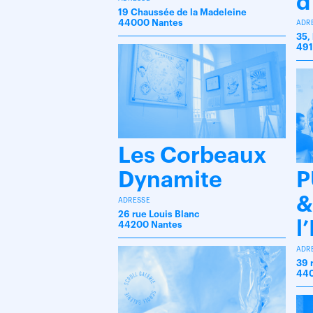
d
19 Chaussée de la Madeleine
44000 Nantes
ADR
35,
491
Les Corbeaux
Dynamite
P
&
ADRESSE
26 rue Louis Blanc
l
44200 Nantes
ADR
39 
440