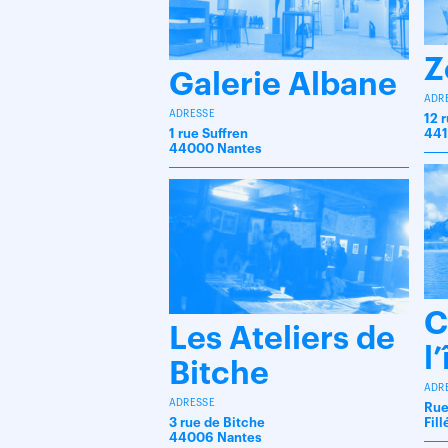
Z
Galerie Albane
ADR
ADRESSE
12 
1 rue Suffren
441
44000 Nantes
C
Les Ateliers de
l
Bitche
ADR
ADRESSE
Rue
3 rue de Bitche
Fil
44006 Nantes