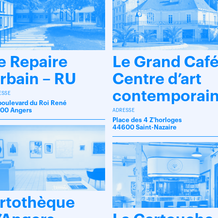
e Repaire
Le Grand Caf
rbain – RU
Centre d’art
contemporai
ESSE
boulevard du Roi René
00 Angers
ADRESSE
Place des 4 Z'horloges
44600 Saint-Nazaire
rtothèque