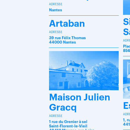
ADRESSE
Nantes
S
Artaban
S
ADRESSE
39 rue Félix Thomas
ADR
44000 Nantes
Pla
856
Maison Julien
E
Gracq
ADR
ADRESSE
1, 
1 rue du Grenier à sel
441
Saint-Florent-le-Vieil