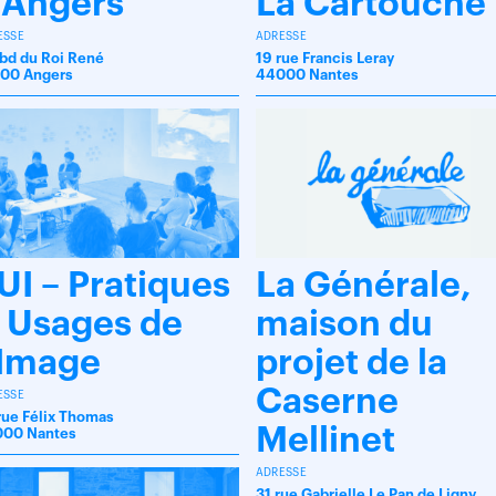
’Angers
La Cartouche
ESSE
ADRESSE
 bd du Roi René
19 rue Francis Leray
00 Angers
44000 Nantes
UI – Pratiques
La Générale,
 Usages de
maison du
’Image
projet de la
Caserne
ESSE
rue Félix Thomas
Mellinet
00 Nantes
ADRESSE
31 rue Gabrielle Le Pan de Ligny