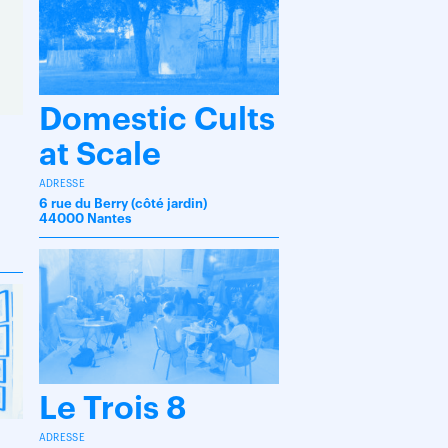
Domestic Cults
at Scale
ADRESSE
6 rue du Berry (côté jardin)
44000 Nantes
Le Trois 8
ADRESSE