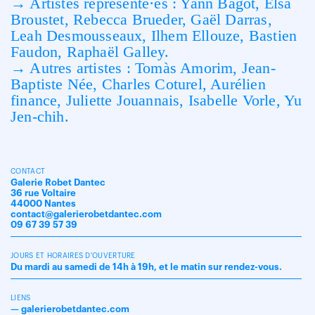
→ Artistes représenté·es : Yann Bagot, Elsa
Broustet, Rebecca Brueder, Gaël Darras,
Leah Desmousseaux, Ilhem Ellouze, Bastien
Faudon, Raphaël Galley.
→ Autres artistes : Tomàs Amorim, Jean-
Baptiste Née, Charles Coturel, Aurélien
finance, Juliette Jouannais, Isabelle Vorle, Yu
Jen-chih.
CONTACT
Galerie Robet Dantec
36 rue Voltaire
44000 Nantes
contact@galerierobetdantec.com
09 67 39 57 39
JOURS ET HORAIRES D'OUVERTURE
Du mardi au samedi de 14h à 19h, et le matin sur rendez-vous.
LIENS
—
galerierobetdantec.com