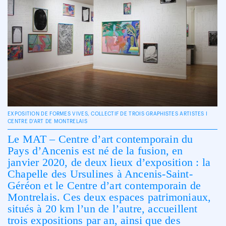
EXPOSITION DE FORMES VIVES, COLLECTIF DE TROIS GRAPHISTES ARTISTES I
CENTRE D'ART DE MONTRELAIS
Le MAT – Centre d’art contemporain du
Pays d’Ancenis est né de la fusion, en
janvier 2020, de deux lieux d’exposition : la
Chapelle des Ursulines à Ancenis-Saint-
Géréon et le Centre d’art contemporain de
Montrelais. Ces deux espaces patrimoniaux,
situés à 20 km l’un de l’autre, accueillent
trois expositions par an, ainsi que des