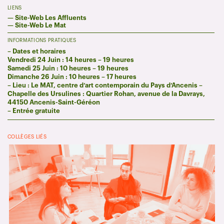
LIENS
—
Site-Web Les Affluents
—
Site-Web Le Mat
INFORMATIONS PRATIQUES
– Dates et horaires
Vendredi 24 Juin : 14 heures – 19 heures
Samedi 25 Juin : 10 heures – 19 heures
Dimanche 26 Juin : 10 heures – 17 heures
– Lieu : Le MAT, centre d’art contemporain du Pays d’Ancenis –
Chapelle des Ursulines : Quartier Rohan, avenue de la Davrays,
44150 Ancenis-Saint-Géréon
– Entrée gratuite
COLLÈGES LIÉS