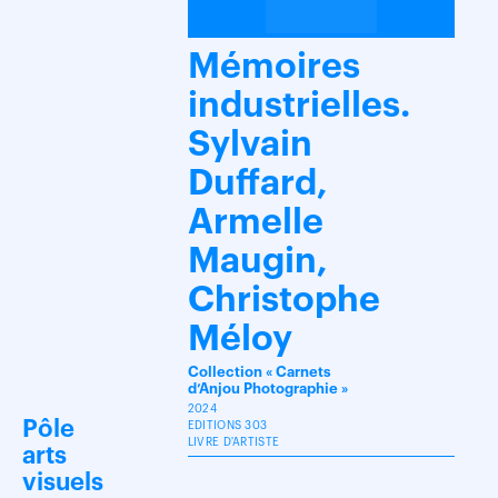
Mémoires
industrielles.
Sylvain
Duffard,
Armelle
Maugin,
Christophe
Méloy
Collection « Carnets
d’Anjou Photographie »
2024
Pôle
EDITIONS 303
LIVRE D'ARTISTE
arts
visuels