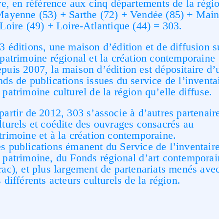
tre, en référence aux cinq départements de la régi
Mayenne (53) + Sarthe (72) + Vendée (85) + Mai
 Loire (49) + Loire-Atlantique (44) = 303.
3 éditions, une maison d’édition et de diffusion s
 patrimoine régional et la création contemporaine
puis 2007, la maison d’édition est dépositaire d’
nds de publications issues du service de l’inventa
 patrimoine culturel de la région qu’elle diffuse.
partir de 2012, 303 s’associe à d’autres partenair
lturels et coédite des ouvrages consacrés au
trimoine et à la création contemporaine.
s publications émanent du Service de l’inventair
 patrimoine, du Fonds régional d’art contemporai
rac), et plus largement de partenariats menés ave
s différents acteurs culturels de la région.