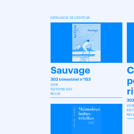
CATALOGUE DE L'ÉDITEUR
Sauvage
C
p
303 trimestriel n°153
2018
r
EDITIONS 303
REVUE
303
2018
EDIT
REV