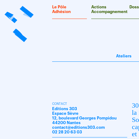
Panneau de gestion des cookies
Le Pôle
Actions
Doss
Adhésion
Accompagnement
Ateliers
30
CONTACT
Editions 303
la
Espace Sèvre
So
12, boulevard Georges Pompidou
44200 Nantes
ca
contact@editions303.com
02 28 20 63 03
et