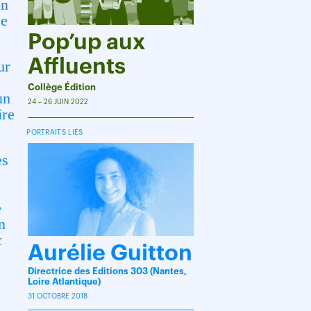
on
ne
Pop’up aux
Affluents
ur
Collège Édition
un
24 – 26 JUIN 2022
ire
PORTRAITS LIÉS
es
e
n
c
Aurélie Guitton
Directrice des Editions 303 (Nantes,
Loire Atlantique)
31 OCTOBRE 2018