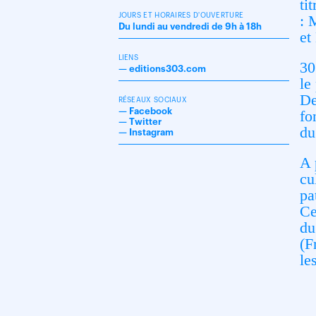
ti
JOURS ET HORAIRES D'OUVERTURE
: 
Du lundi au vendredi de 9h à 18h
et
LIENS
30
—
editions303.com
le
De
RÉSEAUX SOCIAUX
—
Facebook
fo
—
Twitter
du
—
Instagram
A 
cu
pa
Ce
du
(F
le