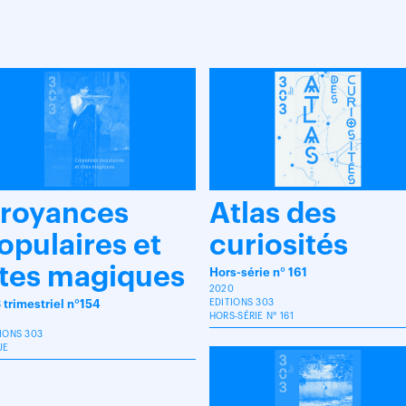
royances
Atlas des
opulaires et
curiosités
ites magiques
Hors-série n° 161
2020
 trimestriel n°154
EDITIONS 303
HORS-SÉRIE N° 161
IONS 303
UE