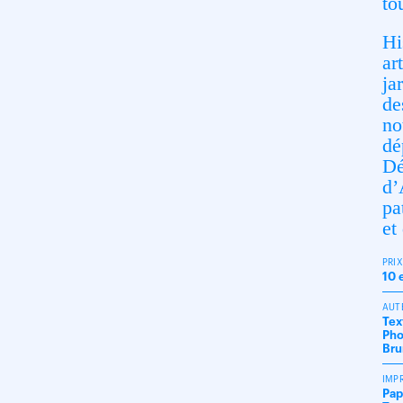
to
Hi
ar
ja
de
n
dé
Dé
d’
pa
et
PRI
10 
AUT
Tex
Pho
Bru
IMP
Pap