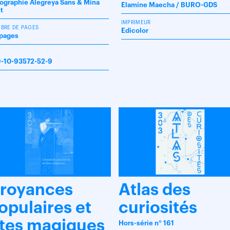
ographie Alegreya Sans & Mina
Elamine Maecha / BURO-GDS
ht
IMPRIMEUR
BRE DE PAGES
Edicolor
pages
N
-10-93572-52-9
royances
Atlas des
opulaires et
curiosités
ites magiques
Hors-série n° 161