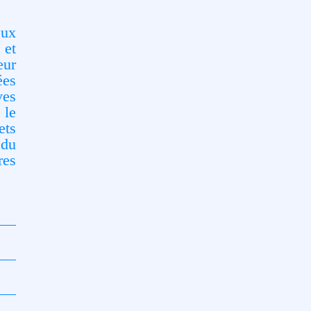
eux
 et
eur
ées
es
 le
ets
 du
res