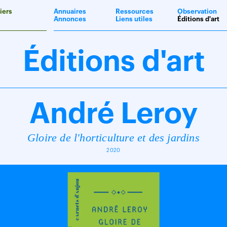
iers
Annuaires
Ressources
Observation
Annonces
Liens utiles
Éditions d'art
Éditions d'art
André Leroy
Gloire de l'horticulture et des jardins
2020