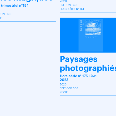
2020
 trimestriel n°154
EDITIONS 303
HORS-SÉRIE N° 161
IONS 303
UE
Paysages
photographié
Hors-série n° 175 I Avril
2023
2023
EDITIONS 303
REVUE