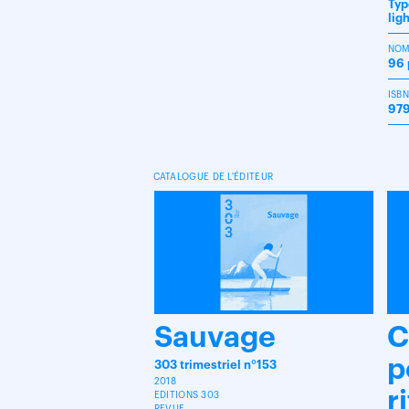
Typ
lig
NOM
96 
ISB
979
CATALOGUE DE L'ÉDITEUR
Sauvage
C
p
303 trimestriel n°153
2018
r
EDITIONS 303