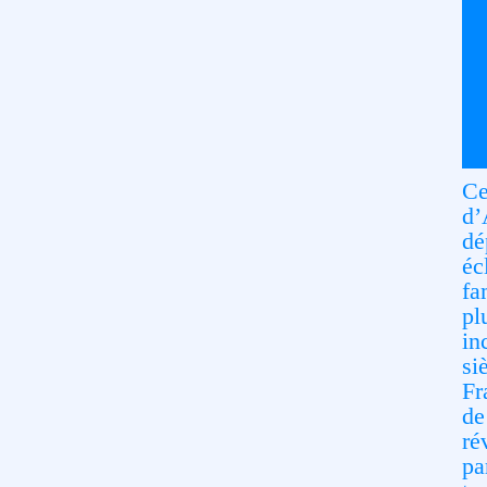
Ce
d’
dé
éc
fa
pl
in
si
Fr
de
ré
pa