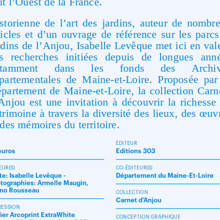
ut l’Ouest de la France.
storienne de l’art des jardins, auteur de nombr
ticles et d’un ouvrage de référence sur les parcs
rdins de l’Anjou, Isabelle Levêque met ici en val
s recherches initiées depuis de longues ann
otamment dans les fonds des Archiv
partementales de Maine-et-Loire. Proposée par
partement de Maine-et-Loire, la collection Carn
Anjou est une invitation à découvrir la richesse
trimoine à travers la diversité des lieux, des œuv
 des mémoires du territoire.
X
ÉDITEUR
euros
Editions 303
EUR(S)
CO-ÉDITEUR(S)
te: Isabelle Levêque -
Département du Maine-Et-Loire
tographies: Armelle Maugin,
no Rousseau
COLLECTION
Carnet d'Anjou
RESSION
ier Arcoprint ExtraWhite
CONCEPTION GRAPHIQUE