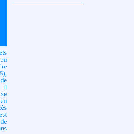
ets
ion
ire
5),
 de
 il
ixe
 en
cès
est
 de
ans