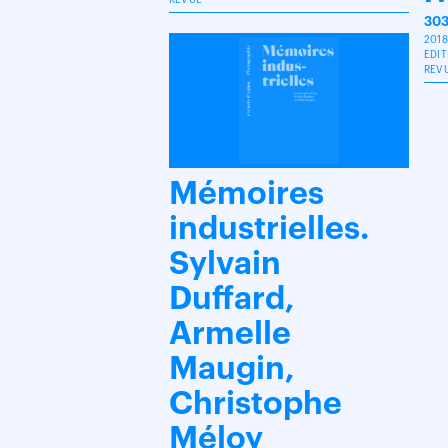
REVUE
303
2018
EDIT
REV
Mémoires
industrielles.
Sylvain
Duffard,
Armelle
Maugin,
Christophe
Méloy