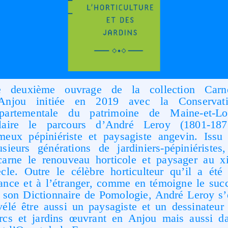
 deuxième ouvrage de la collection Carn
Anjou initiée en 2019 avec la Conservat
partementale du patrimoine de Maine-et-Lo
laire le parcours d’André Leroy (1801-187
meux pépiniériste et paysagiste angevin. Issu
usieurs générations de jardiniers-pépiniéristes,
carne le renouveau horticole et paysager au x
ècle. Outre le célèbre horticulteur qu’il a été
ance et à l’étranger, comme en témoigne le suc
 son Dictionnaire de Pomologie, André Leroy s’
vélé être aussi un paysagiste et un dessinateur
rcs et jardins œuvrant en Anjou mais aussi d