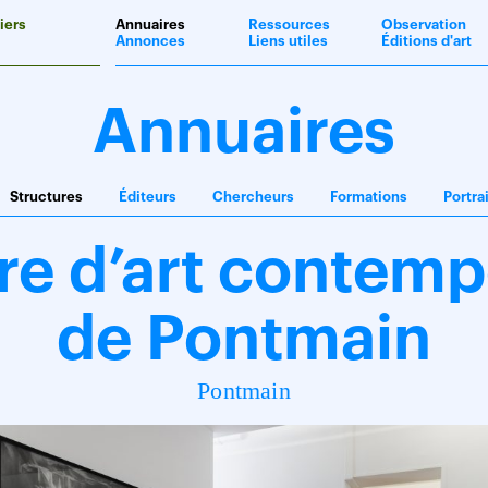
iers
Annuaires
Ressources
Observation
Annonces
Liens utiles
Éditions d'art
Annuaires
Structures
Éditeurs
Chercheurs
Formations
Portra
re d’art contemp
de Pontmain
Pontmain