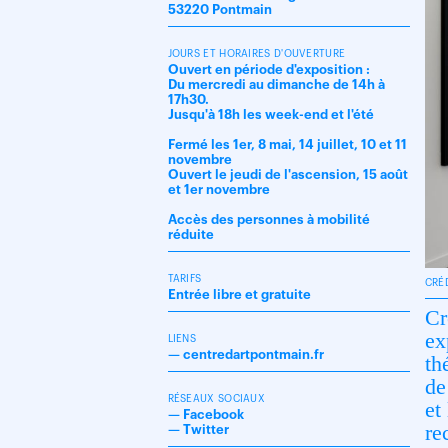
53220 Pontmain
JOURS ET HORAIRES D'OUVERTURE
Ouvert en période d'exposition :
Du mercredi au dimanche de 14h à
17h30.
Jusqu'à 18h les week-end et l'été
Fermé les 1er, 8 mai, 14 juillet, 10 et 11
novembre
Ouvert le jeudi de l'ascension, 15 août
et 1er novembre
Accès des personnes à mobilité
réduite
TARIFS
CRÉ
Entrée libre et gratuite
Cr
ex
LIENS
—
centredartpontmain.fr
th
de
RÉSEAUX SOCIAUX
et
—
Facebook
re
—
Twitter