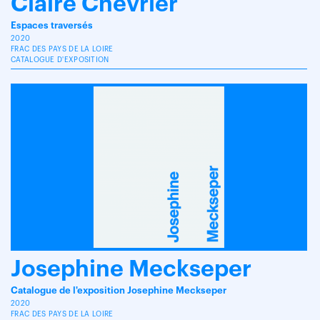
Claire Chevrier
Espaces traversés
2020
FRAC DES PAYS DE LA LOIRE
CATALOGUE D'EXPOSITION
Josephine Meckseper
Catalogue de l'exposition Josephine Meckseper
2020
FRAC DES PAYS DE LA LOIRE