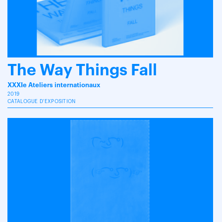
The Way Things Fall
XXXIe Ateliers internationaux
2019
CATALOGUE D'EXPOSITION