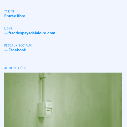
TARIFS
Entrée libre
LIENS
—
fracdespaysdelaloire.com
RÉSEAUX SOCIAUX
—
Facebook
ACTIONS LIÉES