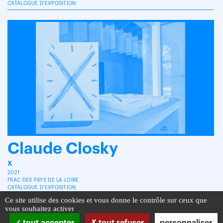
CATALOGUE D'EXPOSITION
Claude Closky
X
2021
FRAC DES PAYS DE LA LOIRE
CATALOGUE D'EXPOSITION
Ce site utilise des cookies et vous donne le contrôle sur ceux que
vous souhaitez activer
tout accepter
tout refuser
personnaliser