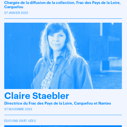
Chargée de la diffusion de la collection, Frac des Pays de la Loire,
Carquefou
07 JANVIER 2020
Claire Staebler
Directrice du Frac des Pays de la Loire, Carquefou et Nantes
07 NOVEMBRE 2023
ÉDITIONS D'ART LIÉES