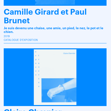
Camille Girard et Paul
Brunet
Je suis devenu une chaise, une amie, un pied, le nez, le pot et le
chien.
2019
CATALOGUE D'EXPOSITION