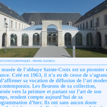
DITS PHOTOGRAPHIQUES : FRANCK GUAREAU
 musée de l’abbaye Sainte-Croix est un pionnier 
ance. Créé en 1963, il n’a eu de cesse de s’agran
 d’affirmer sa vocation de diffusion de l’art mode
 contemporain. Les fleurons de sa collection,
urnée vers la peinture et pariant sur l’art de son
mps, rendent compte aujourd’hui de sa
ogrammation d’hier. Ils ont sans aucun doute