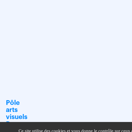
Pôle
arts
visuels
Pays
de la Loire
Ce site utilise des cookies et vous donne le contrôle sur ceux