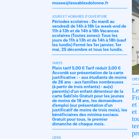
musee@lessablesdolonne.fr
JOURS ET HORAIRES D'OUVERTURE
Périodes scolaires : Du mardi au
vendredi de 14h à 18h Le week-end de
11h à 13h et de 14h à 18h Vacances
scolaires (Toutes zones): Tous les
jours de 11h à 13h et de 14h à 18h (sauf
les lundis) Fermé les 1er janvier, 1er
mai, 25 décembre et tous les lundis.
TARIFS
Plein tarif 5,00 € Tarif réduit 3,00 €
Accordé sur présentation de la carte
justificative : - aux étudiants de moins
CRÉ
de 26 ans - aux familles nombreuses
(à partir de trois enfants) - au(x)
Le
parent(s) d'un enfant détenteur de la
Fr
carte Sabl'olo Gratuit pour les jeunes
de moins de 18 ans, les demandeurs
et
d'emploi (sur présentation d'un
et
justificatif de moins de trois mois), les
bénéficiaires des minima sociaux.
to
Gratuit pour tous, le premier
te
dimanche de chaque mois.
pr
LIENS