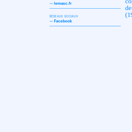
co
—
lemasc.fr
de
(1
RÉSEAUX SOCIAUX
—
Facebook