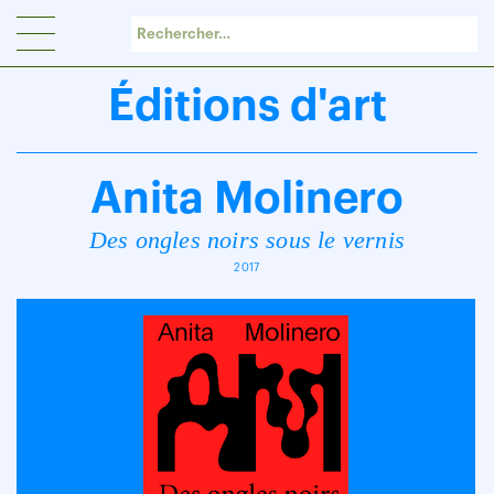
Panneau de gestion des cookies
Éditions d'art
Anita Molinero
Des ongles noirs sous le vernis
2017