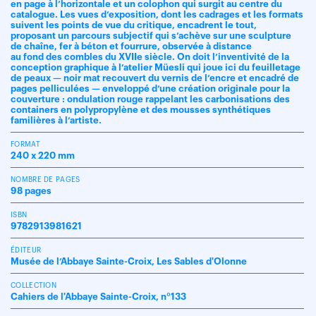
en page à l’horizontale et un colophon qui surgit au centre du
catalogue. Les vues d’exposition, dont les cadrages et les formats
suivent les points de vue du critique, encadrent le tout,
proposant un parcours subjectif qui s’achève sur une sculpture
de chaîne, fer à béton et fourrure, observée à distance
au fond des combles du XVIIe siècle. On doit l’inventivité de la
conception graphique à l’atelier Müesli qui joue ici du feuilletage
de peaux — noir mat recouvert du vernis de l’encre et encadré de
pages pelliculées — enveloppé d’une création originale pour la
couverture : ondulation rouge rappelant les carbonisations des
containers en polypropylène et des mousses synthétiques
familières à l’artiste.
FORMAT
240 x 220 mm
NOMBRE DE PAGES
98 pages
ISBN
9782913981621
ÉDITEUR
Musée de l’Abbaye Sainte-Croix, Les Sables d'Olonne
COLLECTION
Cahiers de l'Abbaye Sainte-Croix, n°133