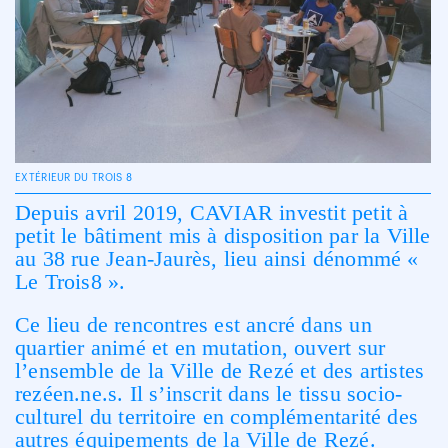
EXTÉRIEUR DU TROIS 8
Depuis avril 2019, CAVIAR investit petit à
petit le bâtiment mis à disposition par la Ville
au 38 rue Jean-Jaurès, lieu ainsi dénommé «
Le Trois8 ».
Ce lieu de rencontres est ancré dans un
quartier animé et en mutation, ouvert sur
l’ensemble de la Ville de Rezé et des artistes
rezéen.ne.s. Il s’inscrit dans le tissu socio-
culturel du territoire en complémentarité des
autres équipements de la Ville de Rezé.