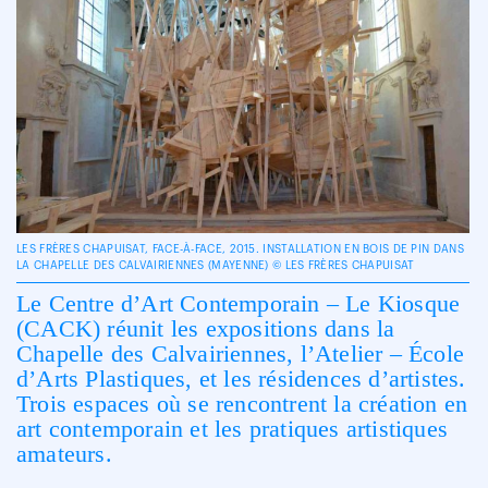
LES FRÈRES CHAPUISAT, FACE-À-FACE, 2015. INSTALLATION EN BOIS DE PIN DANS
LA CHAPELLE DES CALVAIRIENNES (MAYENNE) © LES FRÈRES CHAPUISAT
Le Centre d’Art Contemporain – Le Kiosque
(CACK) réunit les expositions dans la
Chapelle des Calvairiennes, l’Atelier – École
d’Arts Plastiques, et les résidences d’artistes.
Trois espaces où se rencontrent la création en
art contemporain et les pratiques artistiques
amateurs.