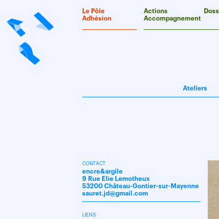
Panneau de gestion des cookies
Le Pôle
Actions
Doss
Adhésion
Accompagnement
Ateliers
CONTACT
encre&argile
9 Rue Elie Lemotheux
53200 Château-Gontier-sur-Mayenne
sauret.jd@gmail.com
LIENS