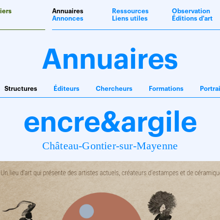
iers
Annuaires
Ressources
Observation
Annonces
Liens utiles
Éditions d'art
Annuaires
Structures
Éditeurs
Chercheurs
Formations
Portra
encre&argile
Château-Gontier-sur-Mayenne