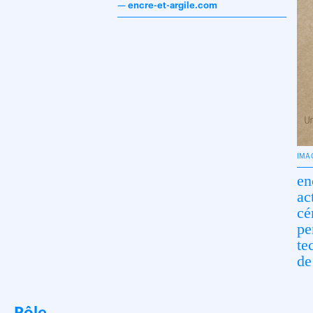
—
encre-et-argile.com
IMA
en
ac
cé
pe
te
de