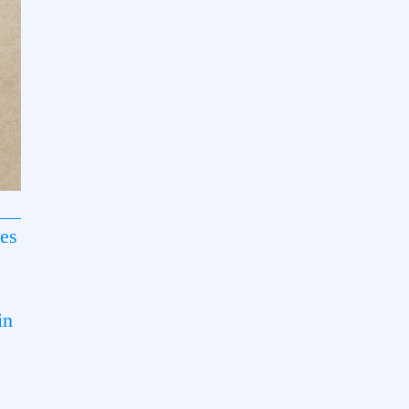
tes
in