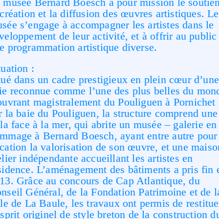
 musée Bernard Boesch a pour mission le soutien
 création et la diffusion des œuvres artistiques. Le
sée s’engage à accompagner les artistes dans le
veloppement de leur activité, et à offrir au public
e programmation artistique diverse.
tuation :
tué dans un cadre prestigieux en plein cœur d’un
ie reconnue comme l’une des plus belles du mon
ouvrant magistralement du Pouliguen à Pornichet
r la baie du Pouliguen, la structure comprend une
lla face à la mer, qui abrite un musée – galerie en
mmage à Bernard Boesch, ayant entre autre pour
cation la valorisation de son œuvre, et une maiso
elier indépendante accueillant les artistes en
sidence. L’aménagement des bâtiments a pris fin 
13. Grâce au concours de Cap Atlantique, du
nseil Général, de la Fondation Patrimoine et de l
lle de La Baule, les travaux ont permis de restitue
esprit originel de style breton de la construction d