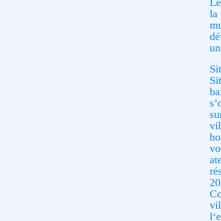
Le
la
mu
dé
un
Si
Si
ba
s’
su
vi
ho
vo
at
ré
20
Co
vi
l‘