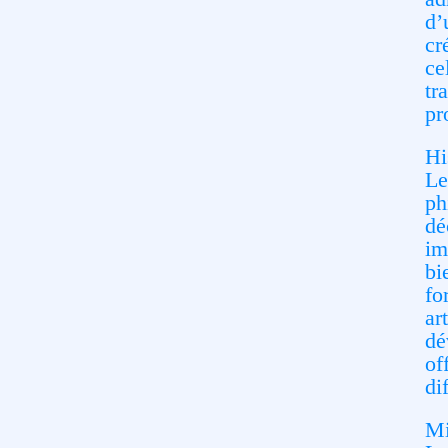
d’
cr
ce
tr
pr
Hi
Le
ph
dé
im
bi
fo
ar
dé
of
di
Mi