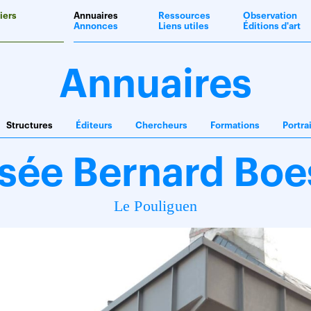
iers
Annuaires
Ressources
Observation
Annonces
Liens utiles
Éditions d'art
Annuaires
Structures
Éditeurs
Chercheurs
Formations
Portra
sée Bernard Boe
Le Pouliguen