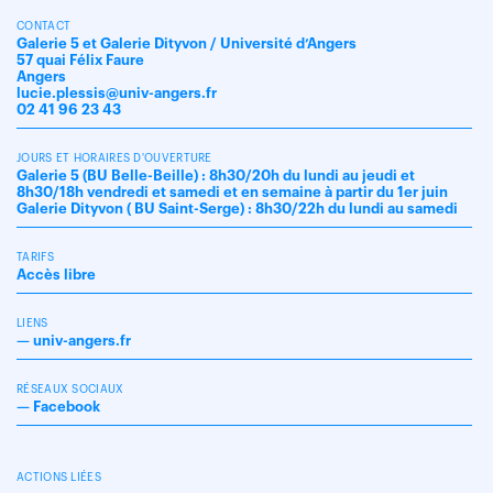
CONTACT
Galerie 5 et Galerie Dityvon / Université d’Angers
57 quai Félix Faure
Angers
lucie.plessis@univ-angers.fr
02 41 96 23 43
JOURS ET HORAIRES D'OUVERTURE
Galerie 5 (BU Belle-Beille) : 8h30/20h du lundi au jeudi et
8h30/18h vendredi et samedi et en semaine à partir du 1er juin
Galerie Dityvon ( BU Saint-Serge) : 8h30/22h du lundi au samedi
TARIFS
Accès libre
LIENS
—
univ-angers.fr
RÉSEAUX SOCIAUX
—
Facebook
ACTIONS LIÉES