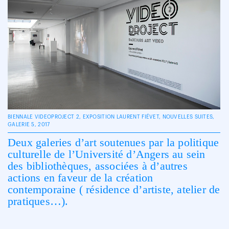
BIENNALE VIDEOPROJECT 2, EXPOSITION LAURENT FIÉVET, NOUVELLES SUITES,
GALERIE 5, 2017
Deux galeries d’art soutenues par la politique
culturelle de l’Université d’Angers au sein
des bibliothèques, associées à d’autres
actions en faveur de la création
contemporaine ( résidence d’artiste, atelier de
pratiques…).