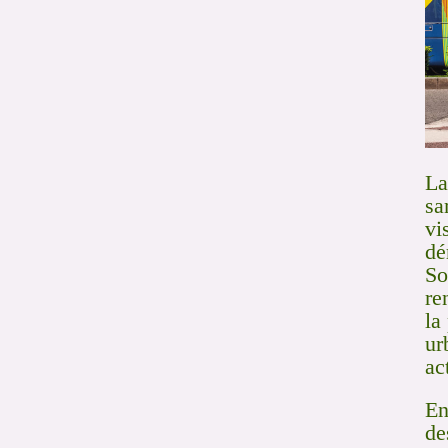
La
sa
vi
dé
So
re
la
ur
ac
En
de