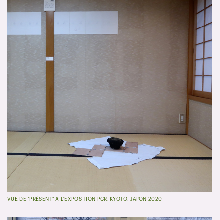
VUE DE "PRÉSENT" À L’EXPOSITION PCR, KYOTO, JAPON 2020