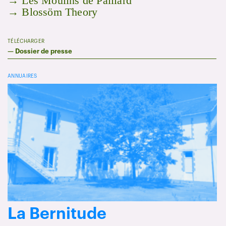
→ Les Moulins de Paillard
→ Blossöm Theory
TÉLÉCHARGER
—
Dossier de presse
ANNUAIRES
La Bernitude