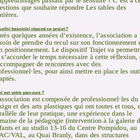
apprentissages passant par le sensible ? C’est à c
estions que souhaite répondre Les tables des
tières.
uel(s) besoin(s) répond ce projet ?
rès quelques années d’existence, l’association a
soin de prendre du recul sur son fonctionnement 
n positionnement. Le dispositif Trajet va permett
 s’accorder le temps nécessaire à cette réflexion,
accompagner de rencontres avec des
ofessionnel·les, pour ainsi mettre en place les out
aptés.
l est votre parcours ?
association est composée de professionnel·les du
sign et des arts plastiques qui ont toutes et tous, 
rallèle de leur pratique, une expérience dans le
maine de la pédagogie (intervention à la galerie 
fants et au studio 13-16 du Centre Pompidou, au
C/VAL, au Quai Branly, dans des structures