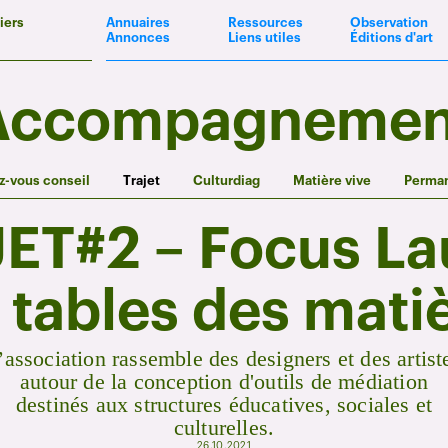
iers
Annuaires
Ressources
Observation
Annonces
Liens utiles
Éditions d'art
Accompagnemen
-vous conseil
Trajet
Culturdiag
Matière vive
Perma
ET#2 – Focus La
 tables des mati
’association rassemble des designers et des artist
autour de la conception d'outils de médiation
destinés aux structures éducatives, sociales et
culturelles.
26.10.2021