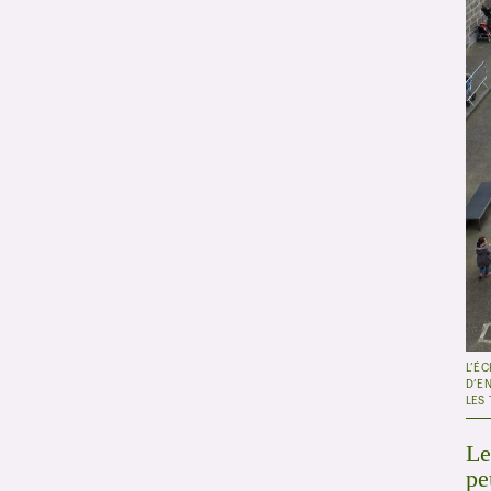
L’ÉC
D’E
LES
Le
pe