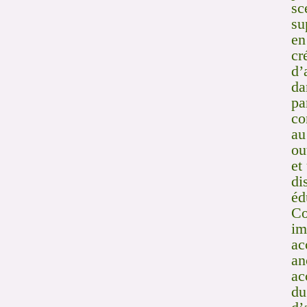
sc
su
en
cr
d’
da
pa
co
au
ou
et
di
éd
Co
im
ac
an
ac
du