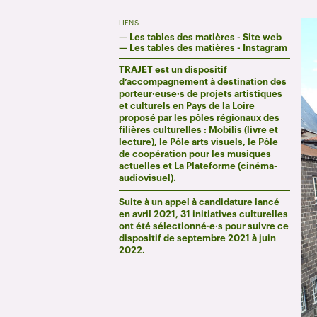
LIENS
—
Les tables des matières - Site web
—
Les tables des matières - Instagram
TRAJET est un dispositif
d’accompagnement à destination des
porteur·euse·s de projets artistiques
et culturels en Pays de la Loire
proposé par les pôles régionaux des
filières culturelles : Mobilis (livre et
lecture), le Pôle arts visuels, le Pôle
de coopération pour les musiques
actuelles et La Plateforme (cinéma-
audiovisuel).
Suite à un appel à candidature lancé
en avril 2021, 31 initiatives culturelles
ont été sélectionné·e·s pour suivre ce
dispositif de septembre 2021 à juin
2022.