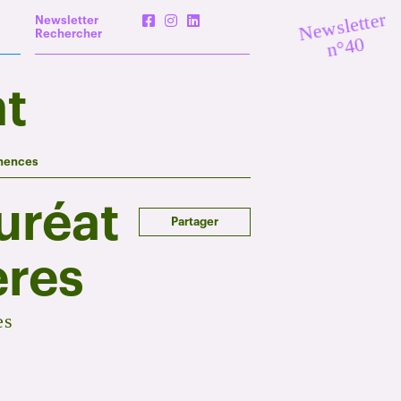
Newsletter
Newsletter
Rechercher
n°40
t
nences
uréat
Partager
ères
es