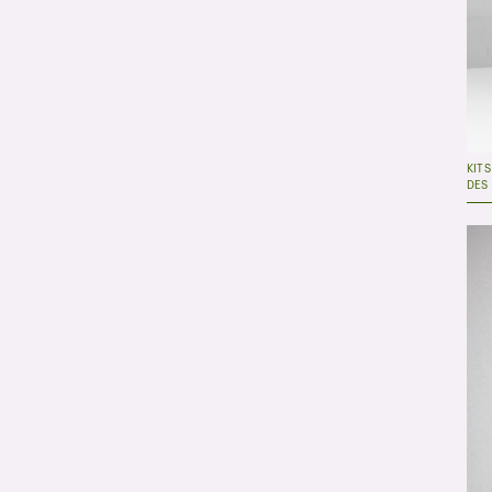
KIT
DES