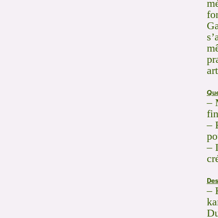
mé
fo
Ga
s’
mê
pr
ar
Que
– 
fi
– 
po
– 
cr
Des
– 
ka
Du