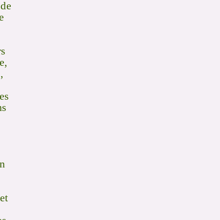
 de
e
rs
e,
,
des
ns
un
et