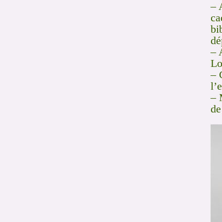
– 
ca
bi
dé
– 
Lo
– 
l’
– 
de