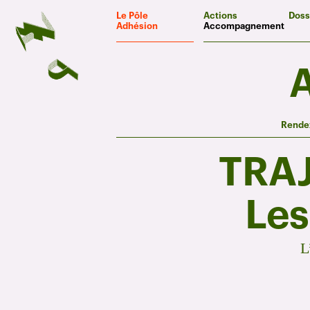
Panneau de gestion des cookies
Le Pôle
Actions
Doss
Adhésion
Accompagnement
Rendez
TRAJ
Les
L