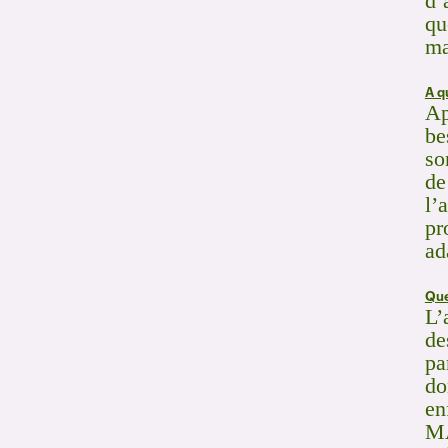
d’
qu
ma
A q
Ap
be
so
de
l’
pr
ad
Que
L’
de
pa
do
en
MA