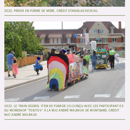
2022, PIÑATA EN FORME DE MÛRE. CRÉDIT STANISLAS DEVEAU.
2022, LE TRAIN SOURIS. ITEM DE PARADE CO-CONÇU AVEC LES PARTICIPANT·ES
DU WORKSHOP "TER/TGV" À LA MJC ANDRÉ MALRAUX DE MONTBARD. CRÉDIT
MJC ANDRÉ MALRAUX.