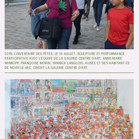
2019, L’INVENTAIRE DES FÊTES, LE 14 JUILLET. SCULPTURE ET PERFORMANCE
PARTICIPATIVE AVEC L’ÉQUIPE DE LA GALERIE CENTRE D’ART, ANNE-MARIE
WINKOPP, FRANÇOISE MORIN, YANNICK LANGLOIS, ALISÉE ET DES HABITANT·ES
DE NOISY-LE-SEC. CRÉDIT LA GALERIE CENTRE D’ART.