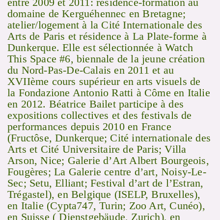
entre 2009 et 2011: résidence-formation au
domaine de Kerguéhennec en Bretagne;
atelier/logement à la Cité Internationale des
Arts de Paris et résidence à La Plate-forme à
Dunkerque. Elle est sélectionnée à Watch
This Space #6, biennale de la jeune création
du Nord-Pas-De-Calais en 2011 et au
XVIIème cours supérieur en arts visuels de
la Fondazione Antonio Ratti à Côme en Italie
en 2012. Béatrice Bailet participe à des
expositions collectives et des festivals de
performances depuis 2010 en France
(Fructôse, Dunkerque; Cité internationale des
Arts et Cité Universitaire de Paris; Villa
Arson, Nice; Galerie d’Art Albert Bourgeois,
Fougères; La Galerie centre d’art, Noisy-Le-
Sec; Setu, Elliant; Festival d’art de l’Estran,
Trégastel), en Belgique (ISELP, Bruxelles),
en Italie (Cypta747, Turin; Zoo Art, Cunéo),
en Suisse ( Dienstgebäude, Zurich), en