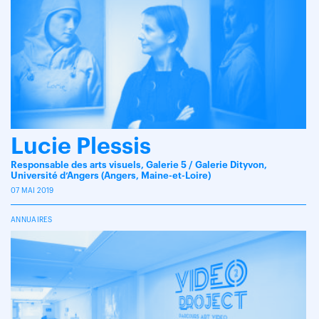
Lucie Plessis
Responsable des arts visuels, Galerie 5 / Galerie Dityvon,
Université d’Angers (Angers, Maine-et-Loire)
07 MAI 2019
ANNUAIRES