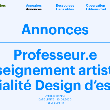
iers
Annuaires
Ressources
Observation
Annonces
Liens utiles
Éditions d'art
Annonces
Professeur.e
seignement artis
ialité Design d’e
OFFRE D'EMPLOI
DATE LIMITE : 30.06.2020
TALM ANGERS