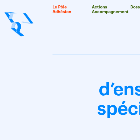
Panneau de gestion des cookies
Le Pôle
Actions
Doss
Adhésion
Accompagnement
d’en
spéc