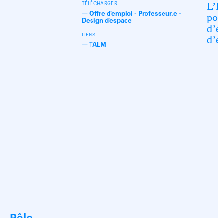
L’
TÉLÉCHARGER
—
Offre d'emploi - Professeur.e -
po
Design d'espace
d’
LIENS
d’
—
TALM