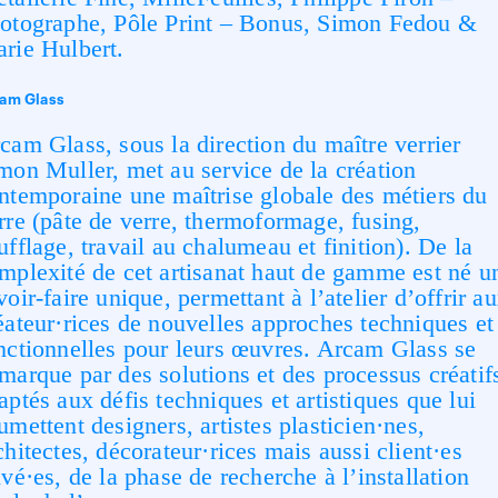
otographe, Pôle Print – Bonus, Simon Fedou &
rie Hulbert.
am Glass
cam Glass, sous la direction du maître verrier
mon Muller, met au service de la création
ntemporaine une maîtrise globale des métiers du
rre (pâte de verre, thermoformage, fusing,
ufflage, travail au chalumeau et finition). De la
mplexité de cet artisanat haut de gamme est né u
voir-faire unique, permettant à l’atelier d’offrir a
éateur·rices de nouvelles approches techniques et
nctionnelles pour leurs œuvres. Arcam Glass se
marque par des solutions et des processus créatif
aptés aux défis techniques et artistiques que lui
umettent designers, artistes plasticien·nes,
chitectes, décorateur·rices mais aussi client·es
ivé·es, de la phase de recherche à l’installation