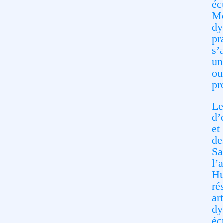
éc
Me
dy
pr
s’
un
ou
pr
Le
d’
et
de
Sa
l’
Hu
ré
ar
dy
éc