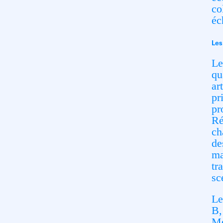
co
éc
Les
Le
qu
ar
pr
pr
Ré
ch
de
ma
tr
sc
Le
B,
Mé