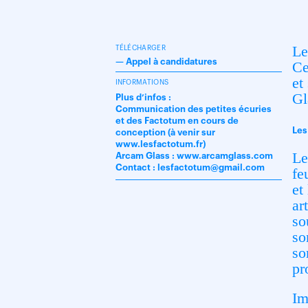
Le
TÉLÉCHARGER
—
Appel à candidatures
Ce
et
INFORMATIONS
Gl
Plus d’infos :
Communication des petites écuries
et des Factotum en cours de
Les
conception (à venir sur
www.lesfactotum.fr)
Le
Arcam Glass : www.arcamglass.com
Contact : lesfactotum@gmail.com
fe
et
ar
so
so
so
pr
Im