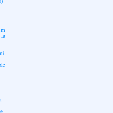
s)
cam
 la
ni
 de
n
re