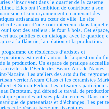
uries s’inscrivent dans le quartier de la caserne
llinet. Elles ont l’ambition de contribuer à son
namisme et son rayonnement en amenant des
atiques artisanales au cœur de ville. Le site
articule autour d’une cour intérieure dans laquelle
 outil sort des ateliers : le four à bois. Cet espace
vert aux publics et en dialogue avec le quartier, e
opice à la flânerie, la création et la production.
 programme de résidences d’artistes et
expositions est centré autour de la question du fai
 de la production. Un espace de pratique accueill
s activités de l’École des Beaux Arts de Nantes
int-Nazaire. Les ateliers des arts du feu regroupe
artisan verrier Arcam Glass et les céramistes Mari
lbert et Simon Fedou. Les artisan·es participent 
seau Factotum, qui défend le travail de productio
tistique pour des artistes plasticien·nes. Dans une
namique de partenariats et d’échanges, Les petite
uries et le réseau Factotum tissent des