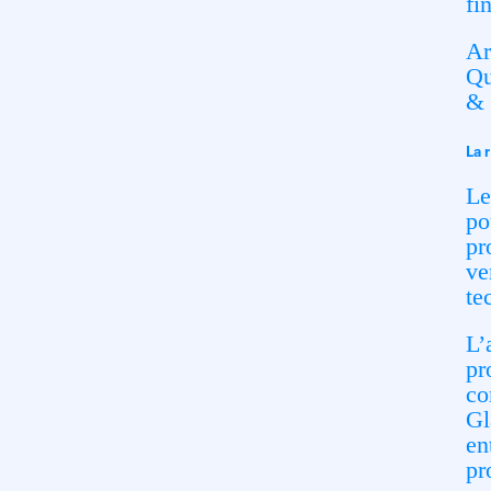
fi
Ar
Qu
& 
La 
Le
po
pr
ve
te
L’
pr
co
Gl
en
pr