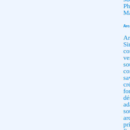
Ph
Ma
Arc
Ar
Si
co
ve
so
co
sa
cr
fo
dé
ad
so
ar
pr