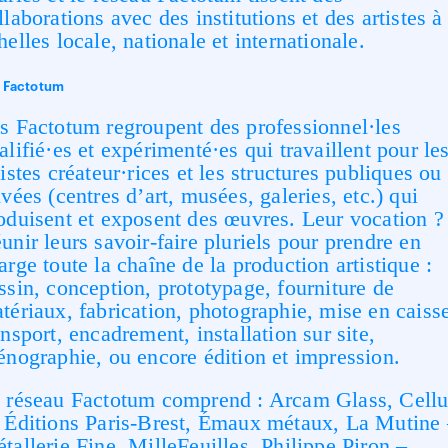
llaborations avec des institutions et des artistes à
helles locale, nationale et internationale.
 Factotum
s Factotum regroupent des professionnel·les
alifié·es et expérimenté·es qui travaillent pour le
tistes créateur·rices et les structures publiques ou
ivées (centres d’art, musées, galeries, etc.) qui
oduisent et exposent des œuvres. Leur vocation ?
unir leurs savoir-faire pluriels pour prendre en
arge toute la chaîne de la production artistique :
ssin, conception, prototypage, fourniture de
tériaux, fabrication, photographie, mise en caiss
ansport, encadrement, installation sur site,
énographie, ou encore édition et impression.
 réseau Factotum comprend : Arcam Glass, Cellu
 Éditions Paris-Brest, Émaux métaux, La Mutine
tallerie Fine, MilleFeuilles, Philippe Piron –