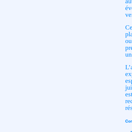
au
év
ve
Ce
pl
ou
pr
un
L’
ex
es
ju
es
re
ré
Con