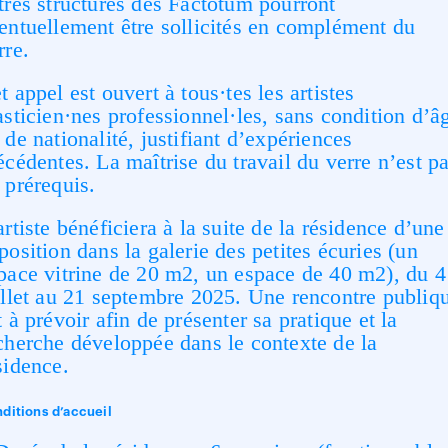
tres structures des Factotum pourront
entuellement être sollicités en complément du
rre.
t appel est ouvert à tous·tes les artistes
asticien·nes professionnel·les, sans condition d’â
 de nationalité, justifiant d’expériences
écédentes. La maîtrise du travail du verre n’est p
 prérequis.
artiste bénéficiera à la suite de la résidence d’une
position dans la galerie des petites écuries (un
pace vitrine de 20 m
2
, un espace de 40 m
2
), du 4
illet au 21 septembre 2025. Une rencontre publiq
t à prévoir afin de présenter sa pratique et la
cherche développée dans le contexte de la
sidence.
ditions d’accueil