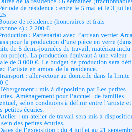
Durée de la résidence : 6 semaines (fractionnable
Période de résidence : entre le 5 mai et le 3 juillet
25
Bourse de résidence (honoraires et frais
rsonnels) : 2 200 €
Production : Partenariat avec l’artisan verrier Ar
ass pour la production d’une pièce en verre (dans
mite de 5 demi-journées de travail, matériau inclu
lon projet). La production équivaut à une valeur
tale de 3 000 €. Le budget de production sera défi
ec l’artiste en amont de la résidence.
Transport : aller-retour au domicile dans la limite
0 €
Hébergement : mis à disposition par Les petites
uries. Aménagement pour l’accueil de familles
entuel, selon conditions à définir entre l’artiste et
s petites écuries.
Atelier : un atelier de travail sera mis à dispositio
 sein des petites écuries.
Dates de l’exposition : du 4 juillet au 21 septemb