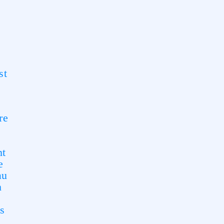
,
st
re
e
nt
e
au
n
s