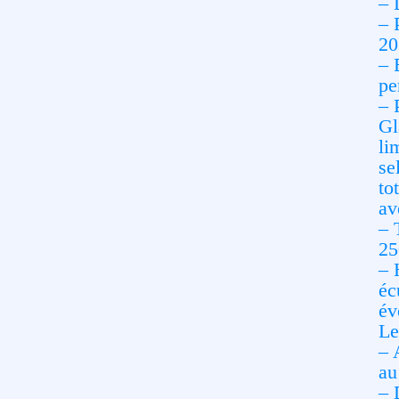
– 
– 
20
– 
pe
– 
Gl
li
se
to
av
– 
25
– 
éc
év
Le
– 
au
– 