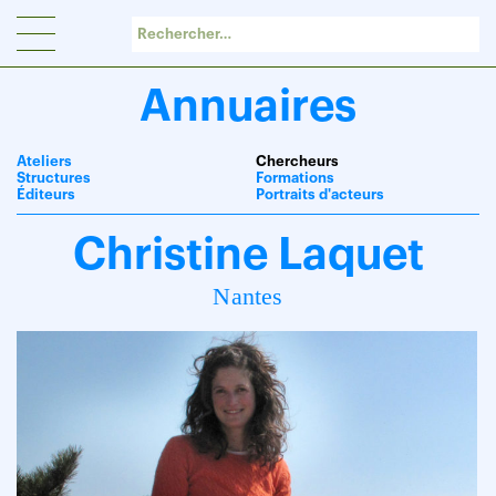
Panneau de gestion des cookies
Annuaires
Ateliers
Chercheurs
Structures
Formations
Éditeurs
Portraits d'acteurs
Christine Laquet
Nantes