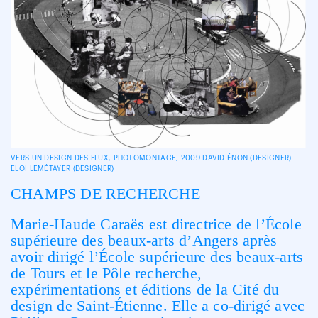
VERS UN DESIGN DES FLUX, PHOTOMONTAGE, 2009 DAVID ÉNON (DESIGNER)
ELOI LEMÉTAYER (DESIGNER)
CHAMPS DE RECHERCHE
Marie-Haude Caraës est directrice de l’École
supérieure des beaux-arts d’Angers après
avoir dirigé l’École supérieure des beaux-arts
de Tours et le Pôle recherche,
expérimentations et éditions de la Cité du
design de Saint-Étienne. Elle a co-dirigé avec