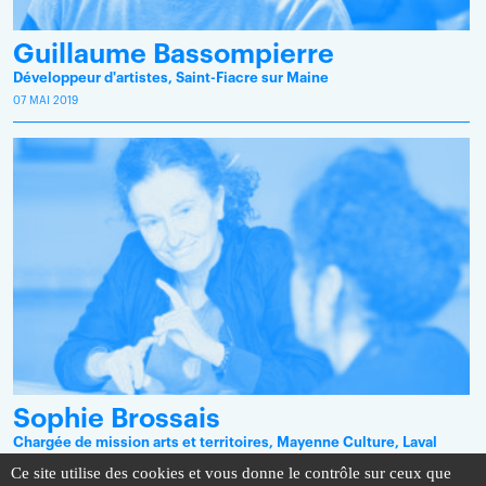
Guillaume Bassompierre
Développeur d'artistes, Saint-Fiacre sur Maine
07 MAI 2019
Sophie Brossais
Chargée de mission arts et territoires, Mayenne Culture, Laval
12 MAI 2023
Ce site utilise des cookies et vous donne le contrôle sur ceux que