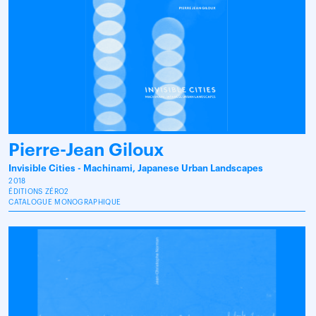
Pierre-Jean Giloux
Invisible Cities - Machinami, Japanese Urban Landscapes
2018
ÉDITIONS ZÉRO2
CATALOGUE MONOGRAPHIQUE