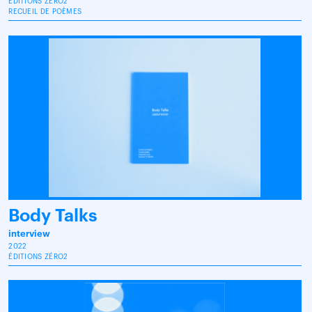
ÉDITIONS ZÉRO2
RECUEIL DE POÈMES
Body Talks
interview
2022
ÉDITIONS ZÉRO2