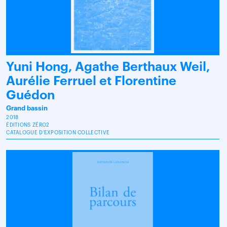
Yuni Hong, Agathe Berthaux Weil,
Aurélie Ferruel et Florentine
Guédon
Grand bassin
2018
ÉDITIONS ZÉRO2
CATALOGUE D'EXPOSITION COLLECTIVE