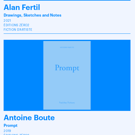
Alan Fertil
Drawings, Sketches and Notes
2021
ÉDITIONS ZÉRO2
FICTION D'ARTISTE
Antoine Boute
Prompt
2019