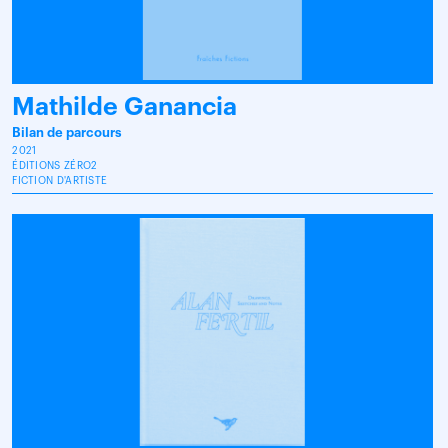
Mathilde Ganancia
Bilan de parcours
2021
ÉDITIONS ZÉRO2
FICTION D'ARTISTE