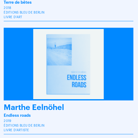
Terre de bêtes
2018
ÉDITIONS BLEU DE BERLIN
LIVRE D'ART
Marthe Eelnöhel
Endless roads
2019
ÉDITIONS BLEU DE BERLIN
LIVRE D'ARTISTE