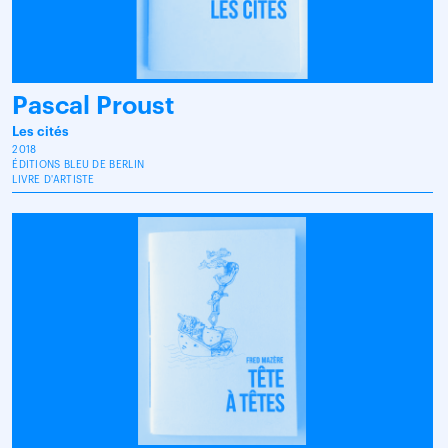
Pascal Proust
Les cités
2018
ÉDITIONS BLEU DE BERLIN
LIVRE D'ARTISTE