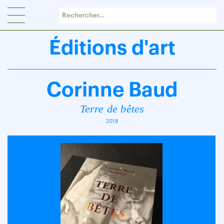
Panneau de gestion des cookies
Éditions d'art
Corinne Baud
Terre de bêtes
2018