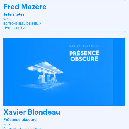
Fred Mazère
Tête à têtes
2018
ÉDITIONS BLEU DE BERLIN
LIVRE D'ARTISTE
Xavier Blondeau
Présence obscure
2018