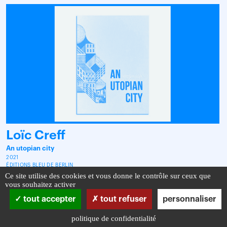
Loïc Creff
An utopian city
2021
ÉDITIONS BLEU DE BERLIN
LIVRE D'ARTISTE
Ce site utilise des cookies et vous donne le contrôle sur ceux que
vous souhaitez activer
tout accepter
tout refuser
personnaliser
politique de confidentialité
Infos pratiques
Mentions légales