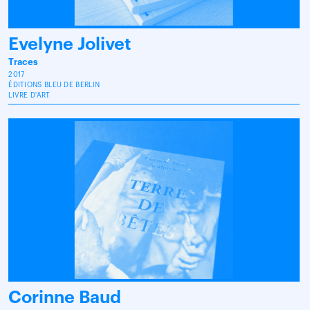
Evelyne Jolivet
Traces
2017
ÉDITIONS BLEU DE BERLIN
LIVRE D'ART
Corinne Baud