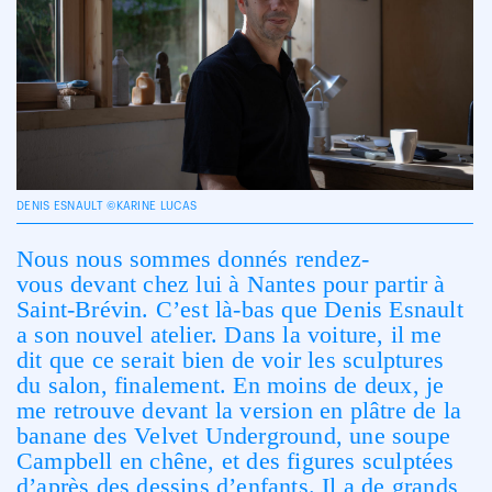
DENIS ESNAULT ©KARINE LUCAS
Nous nous sommes donnés rendez-
vous devant chez lui à Nantes pour partir à
Saint-Brévin. C’est là-bas que Denis Esnault
a son nouvel atelier. Dans la voiture, il me
dit que ce serait bien de voir les sculptures
du salon, finalement. En moins de deux, je
me retrouve devant la version en plâtre de la
banane des Velvet Underground, une soupe
Campbell en chêne, et des figures sculptées
d’après des dessins d’enfants. Il a de grands