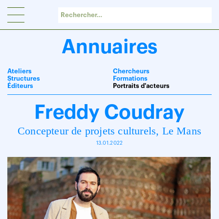
Panneau de gestion des cookies
Annuaires
Ateliers
Chercheurs
Structures
Formations
Éditeurs
Portraits d'acteurs
Freddy Coudray
Concepteur de projets culturels, Le Mans
13.01.2022