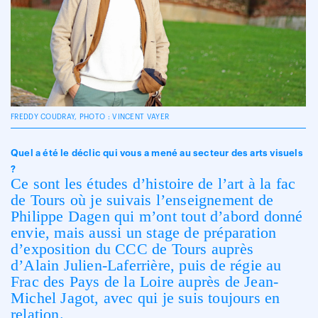
FREDDY COUDRAY, PHOTO : VINCENT VAYER
Quel a été le déclic qui vous a mené au secteur des arts visuels
?
Ce sont les études d’histoire de l’art à la fac
de Tours où je suivais l’enseignement de
Philippe Dagen qui m’ont tout d’abord donné
envie, mais aussi un stage de préparation
d’exposition du CCC de Tours auprès
d’Alain Julien-Laferrière, puis de régie au
Frac des Pays de la Loire auprès de Jean-
Michel Jagot, avec qui je suis toujours en
relation.