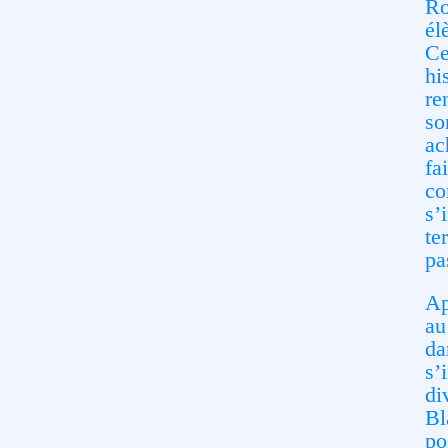
Ro
él
Ce
hi
re
so
ac
fa
co
s’
te
pa
Ap
au
da
s’
di
Bl
po