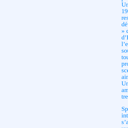
Un
19
re
dé
» 
d’
l’
so
to
pr
sc
ai
Un
am
tr
Sp
in
s’