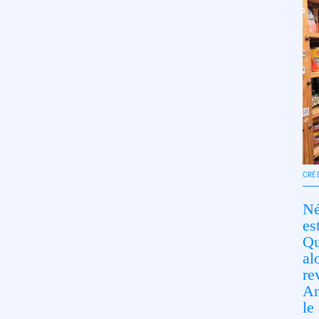
CRÉD
Né
es
Qu
al
re
An
le