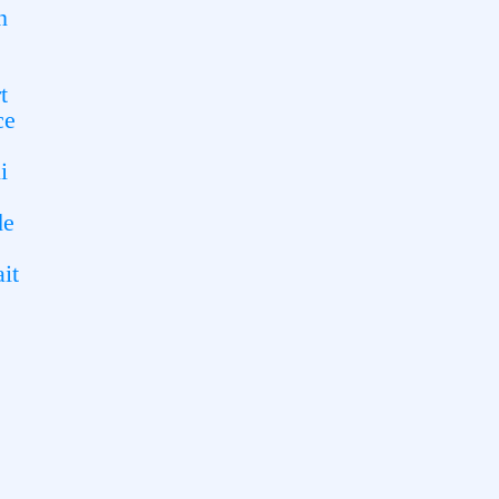
n
t
ce
i
de
it