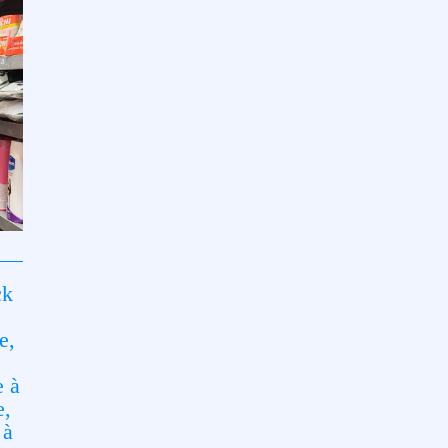
ck
e,
e à
e,
 à