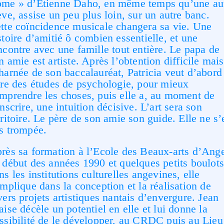
me » d’Etienne Daho, en même temps qu’une au
ève, assise un peu plus loin, sur un autre banc.
tte coïncidence musicale changera sa vie. Une
stoire d’amitié ô combien essentielle, et une
ncontre avec une famille tout entière. Le papa de
n amie est artiste. Après l’obtention difficile mais
harnée de son baccalauréat, Patricia veut d’abord
ire des études de psychologie, pour mieux
mprendre les choses, puis elle a, au moment de
inscrire, une intuition décisive. L’art sera son
rritoire. Le père de son amie son guide. Elle ne s’
s trompée.
rès sa formation à l’Ecole des Beaux-arts d’Ang
 début des années 1990 et quelques petits boulot
ns les institutions culturelles angevines, elle
implique dans la conception et la réalisation de
vers projets artistiques nantais d’envergure. Jean
aise décèle un potentiel en elle et lui donne la
ssibilité de le développer, au CRDC puis au Lieu