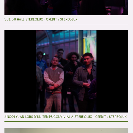
VUE DU HALL STEREOLUX - CRÉDIT : STEREOLUX
JINGQI YUAN LORS D’UN TEMPS CONVIVIAL À STEREOLUX - CRÉDIT : STEREOLUX