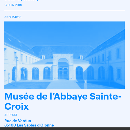
14 JUIN 2018
ANNUAIRES
Musée de l’Abbaye Sainte-
Croix
ADRESSE
Rue de Verdun
85100 Les Sables d'Olonne