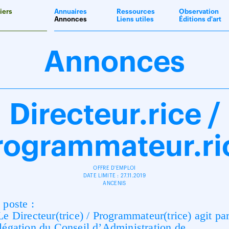
iers
Annuaires
Ressources
Observation
Annonces
Liens utiles
Éditions d'art
Annonces
Directeur.rice /
rogrammateur.ri
OFFRE D'EMPLOI
DATE LIMITE : 27.11.2019
ANCENIS
 poste :
Le Directeur(trice) / Programmateur(trice) agit pa
légation du Conseil d’Administration de