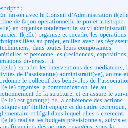
scriptif :
En liaison avec le Conseil d’Administration il(ell
cline de façon opérationnelle le projet artistique.
(elle) en organise totalement le suivi administratif
nancier. Il(elle) organise et encadre les opérations
chniques liées au projet, en lien avec les régisseu
 techniciens, dans toutes leurs composantes
térielles et personnelles (résidences, expositions
imations diverses…).
Il(elle) encadre les interventions des médiateurs, 
tivités de l’assistant(e) administratif(ve), anime e
ordonne le collectif des bénévoles de l’associatio
Il(elle) organise la communication liée au
nctionnement de la structure, et en assure le suivi
Il(elle) est garant(e) de la cohérence des actions
tistiques qu’il(elle) engage et du cadre technique,
glementaire et légal dans lequel elles s’exercent.
Il(elle) réalise les budgets prévisionnels, suivis et
lans financiers des actions engagées, sous la