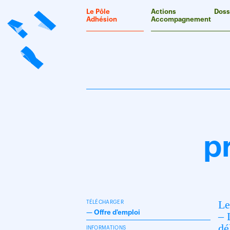
Panneau de gestion des cookies
Le Pôle
Actions
Doss
Adhésion
Accompagnement
p
Le
TÉLÉCHARGER
—
Offre d'emploi
– 
dé
INFORMATIONS