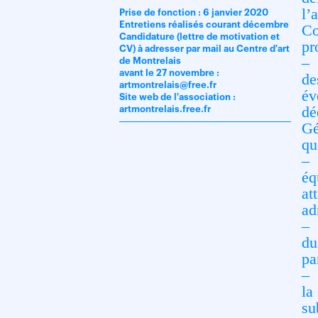
l’
Prise de fonction : 6 janvier 2020
Entretiens réalisés courant décembre
Co
Candidature (lettre de motivation et
pr
CV) à adresser par mail au Centre d'art
– 
de Montrelais
avant le 27 novembre :
de
artmontrelais@free.fr
év
Site web de l'association :
dé
artmontrelais.free.fr
Gé
qu
– 
éq
at
ad
– 
du
pa
– 
la
su