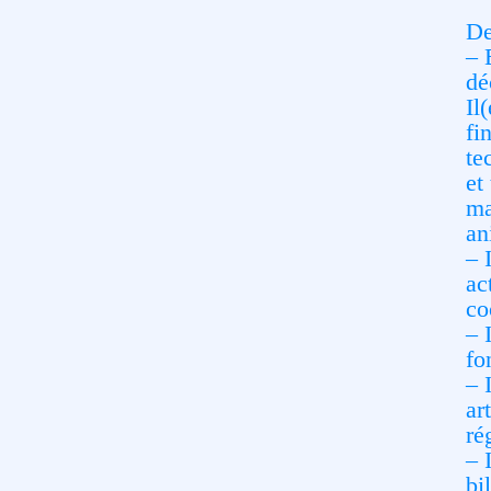
De
– 
dé
Il
fi
te
et
ma
an
– 
ac
co
– 
fo
– 
ar
ré
– 
bi