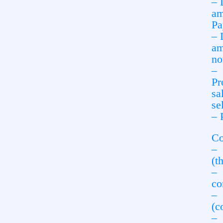
– 
am
Pa
– 
am
no
– 
Pr
sa
se
– 
Co
– 
(t
– 
co
– 
(c
– 