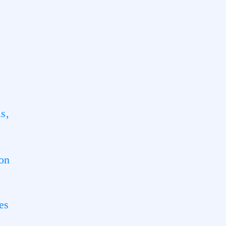
is,
ion
es