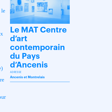
 le
Le MAT Centre
ux
d’art
contemporain
du Pays
d’Ancenis
e)
ADRESSE
Ancenis et Montrelais
dre
our