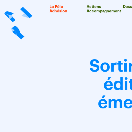
Panneau de gestion des cookies
Le Pôle
Actions
Doss
Adhésion
Accompagnement
Sorti
édi
éme