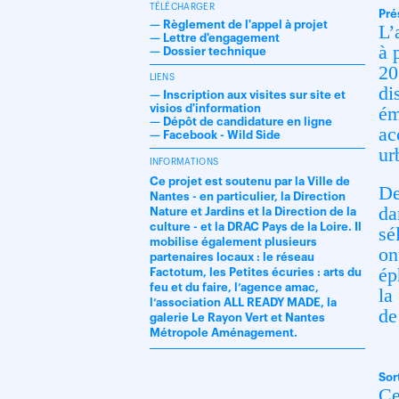
TÉLÉCHARGER
Pré
—
Règlement de l'appel à projet
L’
—
Lettre d'engagement
à 
—
Dossier technique
20
LIENS
di
—
Inscription aux visites sur site et
visios d'information
ém
—
Dépôt de candidature en ligne
ac
—
Facebook - Wild Side
ur
INFORMATIONS
Ce projet est soutenu par la Ville de
De
Nantes - en particulier, la Direction
da
Nature et Jardins et la Direction de la
culture - et la DRAC Pays de la Loire. Il
sé
mobilise également plusieurs
on
partenaires locaux : le réseau
ép
Factotum, les Petites écuries : arts du
feu et du faire, l’agence amac,
la
l’association ALL READY MADE, la
de
galerie Le Rayon Vert et Nantes
Métropole Aménagement.
Sor
Ce