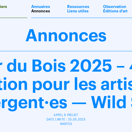
iers
Annuaires
Ressources
Observation
Annonces
Liens utiles
Éditions d'art
Annonces
r du Bois 2025 
tion pour les arti
rgent·es — Wild 
APPEL À PROJET
DATE LIMITE : 25.05.2025
NANTES