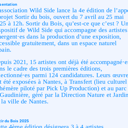
sentation
association Wild Side lance la 4e édition de l’app
projet Sortir du bois, ouvert du 7 avril au 25 mai
25 à 12h. Sortir du Bois, qu’est-ce que c’est ? U
spositif de Wild Side qui accompagne des artistes
ergent·es dans la production d’une exposition,
cessible gratuitement, dans un espace naturel
bain.
puis 2021, 15 artistes ont déjà été accompagné·e
ns le cadre des trois premières éditions,
lectionné·es parmi 124 candidatures. Leurs œuvr
t été exposées à Nantes, à Transfert (lieu culturel
hémère piloté par Pick Up Production) et au parc
 Gaudinière, géré par la Direction Nature et Jardi
 la ville de Nantes.
tir du Bois 2025
tte 4ème édition désignera 3 à 4 artistes