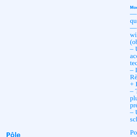
Mod
— 
qu
— 
wi
(o
– 
ac
te
– 
Rè
+ 
– 
pl
pr
– 
sc
Po
Pôle