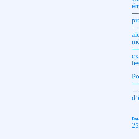
ém
— 
pr
— 
ai
mé
— 
ex
le
Po
— 
— 
d’
Dat
25