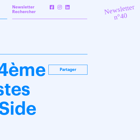
Newsletter
Newsletter
Rechercher
n°40
– 4ème
Partager
stes
Side