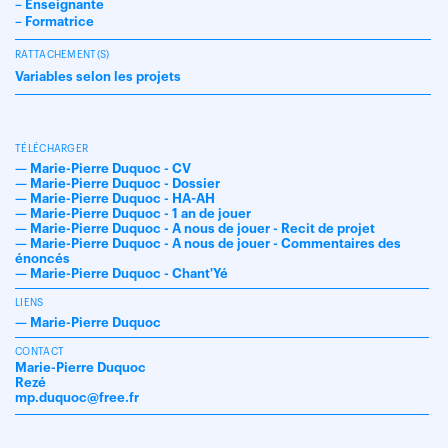
– Enseignante
– Formatrice
RATTACHEMENT(S)
Variables selon les projets
TÉLÉCHARGER
—
Marie-Pierre Duquoc - CV
—
Marie-Pierre Duquoc - Dossier
—
Marie-Pierre Duquoc - HA-AH
—
Marie-Pierre Duquoc - 1 an de jouer
—
Marie-Pierre Duquoc - A nous de jouer - Recit de projet
—
Marie-Pierre Duquoc - A nous de jouer - Commentaires des
énoncés
—
Marie-Pierre Duquoc - Chant'Yé
LIENS
—
Marie-Pierre Duquoc
CONTACT
Marie-Pierre Duquoc
Rezé
mp.duquoc@free.fr