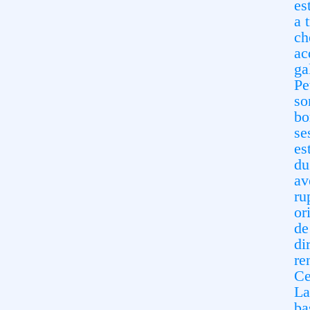
es
a 
ch
ac
ga
Pe
so
bo
se
es
du
av
ru
or
de
di
re
Ce
La
ba