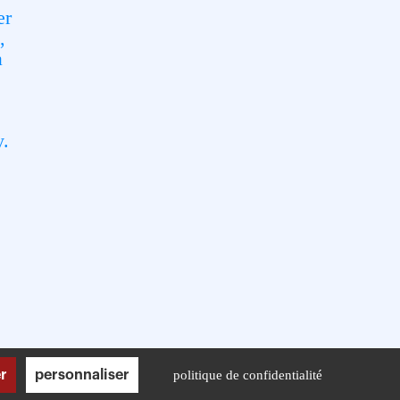
er
,
a
y.
r
personnaliser
politique de confidentialité
Mentions légales