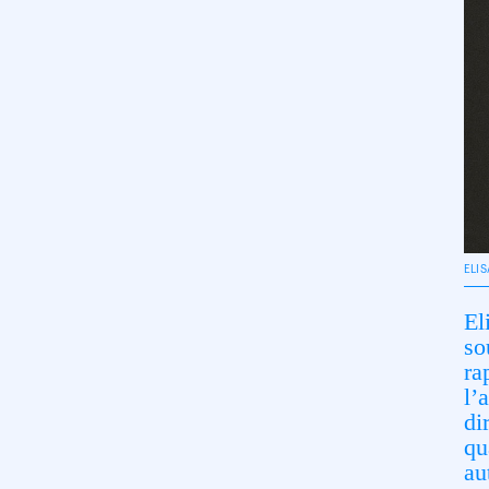
ELI
El
so
ra
l’
di
qu
au