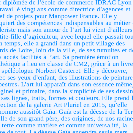
t diplômée de l’école de commerce IDRAC Lyon 
travaillé vingt ans comme directrice d’agences et
ef de projets pour Manpower France. Elle y
quiert des compétences indispensables au métier
leriste mais son amour de l’art lui vient d’ailleurs
tite-fille d’agriculteur, avec lequel elle passait tou
n temps, elle a grandi dans un petit village des
rds de Loire, loin de la ville, de ses tumultes et d
s accès facilités à l’art. Sa première émotion
thétique a lieu en classe de CM2, grâce à un livr
 spéléologue Norbert Casteret. Elle y découvre,
ec ses yeux d’enfant, des illustrations de peinture
pestres. L’art lui apparaît dans son essence même
iginel et primaire, dans la simplicité de ses dessin
 ses lignes, traits, formes et couleurs. Elle prend 
rection de la galerie Art Pluriel en 2015, qu’elle
nomme aussitôt Gaïa. Gaïa est la déesse de la Ter
lle de son grand-père, des origines, de nos racine
 terre comme matière et comme universalité, la
se de tout. La déesse Gaïa engendra seule mers,