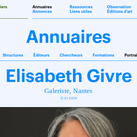
iers
Annuaires
Ressources
Observation
Annonces
Liens utiles
Éditions d'art
Annuaires
Structures
Éditeurs
Chercheurs
Formations
Portra
Elisabeth Givre
Galeriste, Nantes
12.01.2024