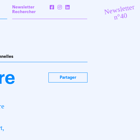
Newsletter
Newsletter
Rechercher
n°40
nnelles
re
Partager
re
s
t,