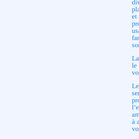
di
pl
et
pr
us
fa
so
La
le
vo
Le
se
pr
l’
am
à 
vo