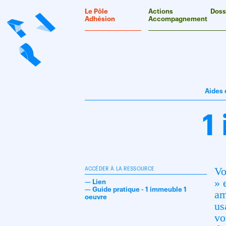
Panneau de gestion des cookies
Le Pôle
Actions
Doss
Adhésion
Accompagnement
Aides 
1
Vo
ACCÉDER À LA RESSOURCE
» 
—
Lien
—
Guide pratique - 1 immeuble 1
am
oeuvre
us
vo