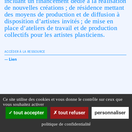
incluant un financement dédié à la réalisation
de nouvelles créations ; de résidence mettant
des moyens de production et de diffusion à
disposition d’artistes invités ; de mise en
place d’ateliers de travail et de production
collectifs pour les artistes plasticiens.
ACCÉDER À LA RESSOURCE
—
Lien
Ce site utilise des cookies et vous donne le contrôle sur ceux que
vous souhaitez activer
tout accepter
tout refuser
personnaliser
politique de confidentialité
Infos pratiques
Mentions légales