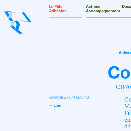
Panneau de gestion des cookies
Le Pôle
Actions
Doss
Adhésion
Accompagnement
Aides 
Co
CIPAC
Ce
ACCÉDER À LA RESSOURCE
Ma
—
Lien
Fé
en
dé