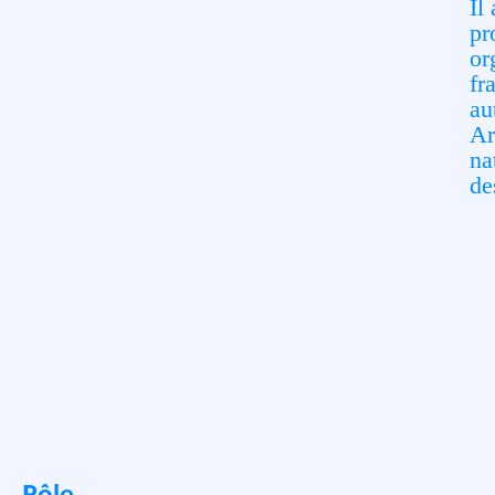
Il
pr
or
fr
au
Ar
na
de