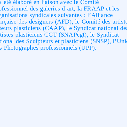
 a été élaboré en liaison avec le Comité
ofessionnel des galeries d’art, la
FRAAP
et les
ganisations syndicales suivantes : l’Alliance
ançaise des designers (
AFD
), le Comité des artist
teurs
plasticiens
(
CAAP
), le Syndicat national de
tistes
plasticiens
CGT
(
SNAPcgt
), le Syndicat
tional des Sculpteurs et
plasticiens
(
SNSP
), l’Un
s Photographes professionnels (
UPP
).