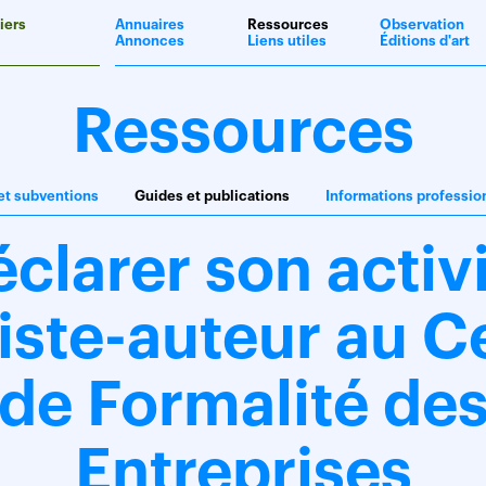
iers
Annuaires
Ressources
Observation
Annonces
Liens utiles
Éditions d'art
Ressources
et subventions
Guides et publications
Informations professio
clarer son activ
tiste-auteur au C
de Formalité de
Entreprises