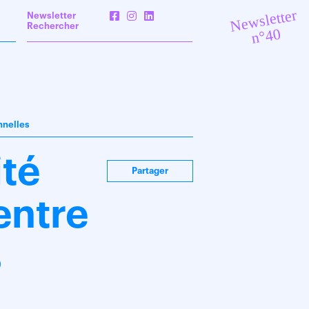
Newsletter
Newsletter
Rechercher
n°40
nnelles
ité
Partager
entre
s