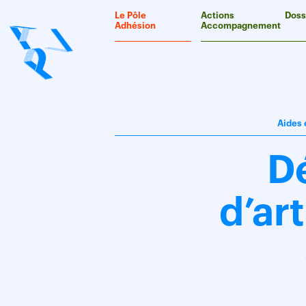
Panneau de gestion des cookies
Le Pôle
Actions
Doss
Adhésion
Accompagnement
Aides 
Dé
d’ar