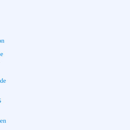
on
le
u
 de
u
5
(en