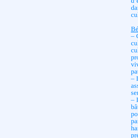
d’
da
cu
Bé
–
cu
cu
pr
vi
pa
–
as
se
–
bâ
po
pa
ha
pr