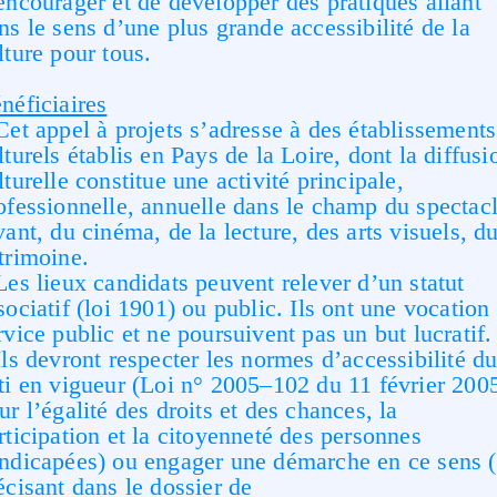
encourager
et de développer des
pratiques allant
ns le sens d’une plus grande accessibilité de la
lture pour tous.
néficiaires
Cet
appel à projets
s’adresse à des établissements
lturels
établis en Pays de la Loire,
dont la
diffusi
lturelle constitue un
e activité principale,
ofessionnelle, annuelle
dans le champ
du spectac
vant, du cinéma, de la lecture, des arts visuels
, d
trimoine.
Les lieux candidats peuvent relever d’un
statut
sociatif
(loi 1901) ou public
. Ils ont une
vocation
rvice public et
ne poursuivent pas un but
lucratif.
Ils
d
evront
respecter les
normes d’accessibilité d
ti en vigueur
(
Loi n° 2005
–
102 du 11 f
évrier 200
ur l’égalité des droits et des chances, la
rticipation et la citoyen
neté des
personnes
ndicapées
)
ou engager une démarche en ce sens 
écisant dans le dossier de