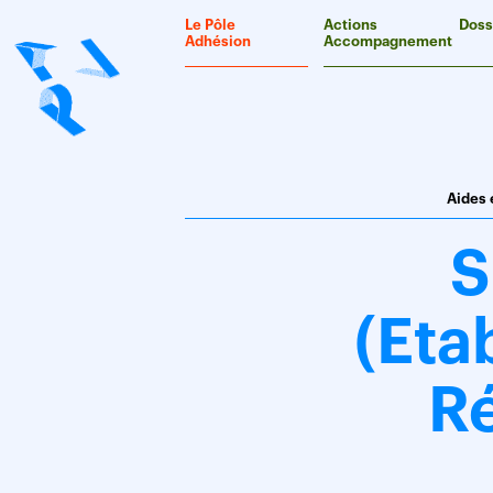
Panneau de gestion des cookies
Le Pôle
Actions
Doss
Adhésion
Accompagnement
Aides 
S
(Eta
Ré