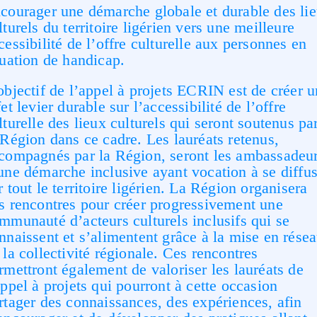
courager une démarche globale et durable des li
lturels du territoire ligérien vers une meilleure
cessibilité de l’offre culturelle aux personnes en
tuation de handicap.
objectif de l’
appel à projets
ECRIN
est de créer u
fet levier durable sur l’accessibilité de l’offre
lturelle des lieux culturels
qui seront
soutenus pa
 Région dans ce cadre
.
Les lauréats retenus,
compagnés par la Région, seront les ambassadeu
une démarche inclusive
ayant vocation à se diffu
r tout le territoire
ligérien
.
La Région organisera
s rencontres
pour
créer
progressivement
une
ommunauté
d’acteurs
culturels
inclusifs
qui
se
nn
aissent
et
s’alimentent grâce à la mise en rése
 la collectivité régionale.
Ces rencontres
rmettront également de
valoriser les
lauréats de
appel à projets qui pourront à
cette occasion
rtager des connaissances, des expériences, afin