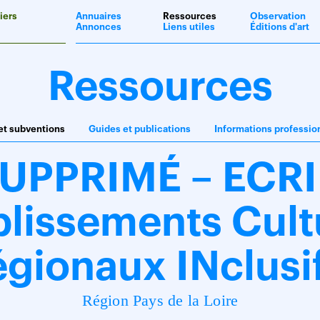
iers
Annuaires
Ressources
Observation
Annonces
Liens utiles
Éditions d'art
Ressources
et subventions
Guides et publications
Informations professio
UPPRIMÉ – ECR
blissements Cult
gionaux INclusi
Région Pays de la Loire