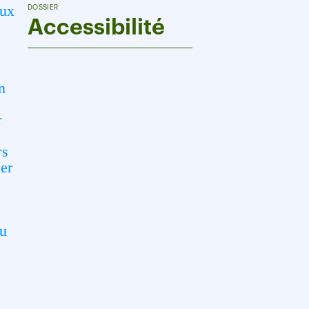
eux
DOSSIER
Accessibilité
n
r
rs
ser
au