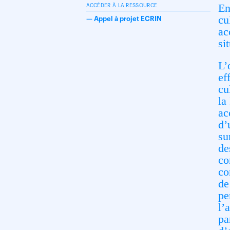
En
ACCÉDER À LA RESSOURCE
cu
—
Appel à projet ECRIN
ac
si
L’
ef
cu
la
a
c
d’
su
d
e
c
co
de
pe
l’
pa