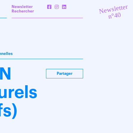
Newsletter
Newsletter
Rechercher
n°40
nnelles
IN
Partager
urels
fs)