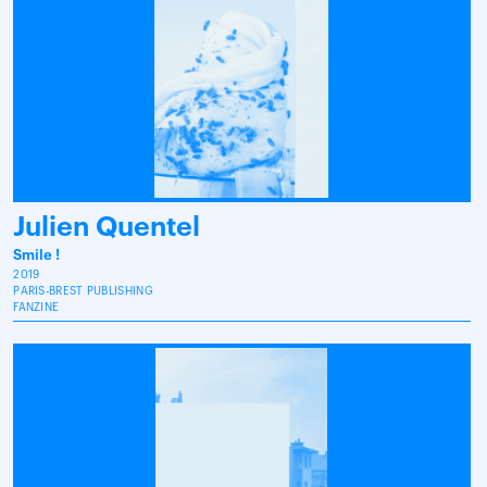
Julien Quentel
Smile !
2019
PARIS-BREST PUBLISHING
FANZINE