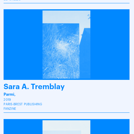
Sara A. Tremblay
Parmi,
2019
PARIS-BREST PUBLISHING
FANZINE