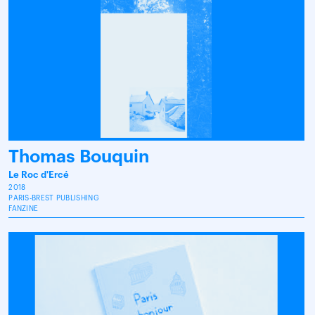
Thomas Bouquin
Le Roc d'Ercé
2018
PARIS-BREST PUBLISHING
FANZINE