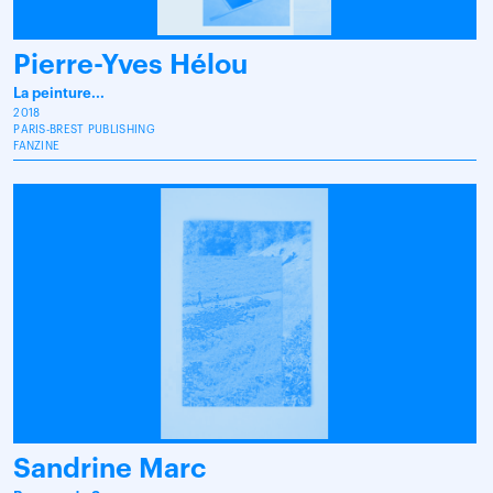
Pierre-Yves Hélou
La peinture...
2018
PARIS-BREST PUBLISHING
FANZINE
Sandrine Marc