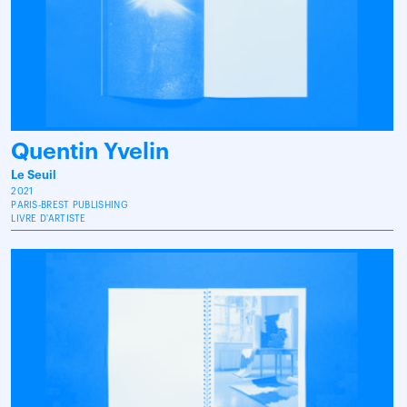
Quentin Yvelin
Le Seuil
2021
PARIS-BREST PUBLISHING
LIVRE D'ARTISTE