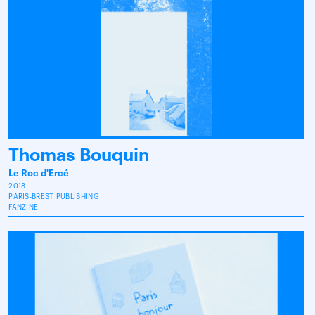
Thomas Bouquin
Le Roc d'Ercé
2018
PARIS-BREST PUBLISHING
FANZINE