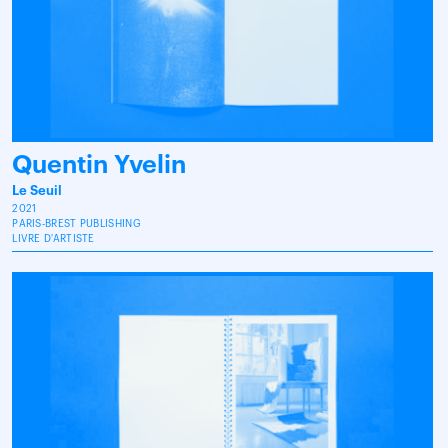
Quentin Yvelin
Le Seuil
2021
PARIS-BREST PUBLISHING
LIVRE D'ARTISTE