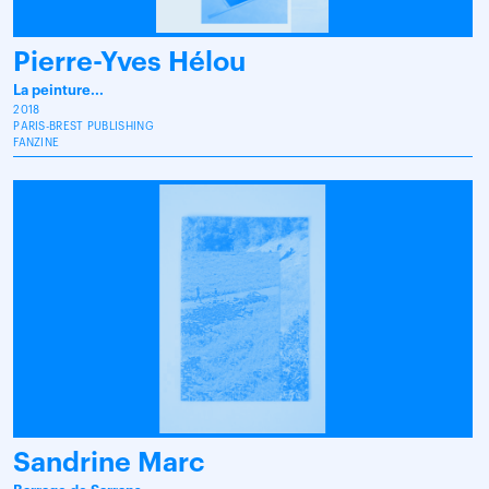
Pierre-Yves Hélou
La peinture...
2018
PARIS-BREST PUBLISHING
FANZINE
Sandrine Marc