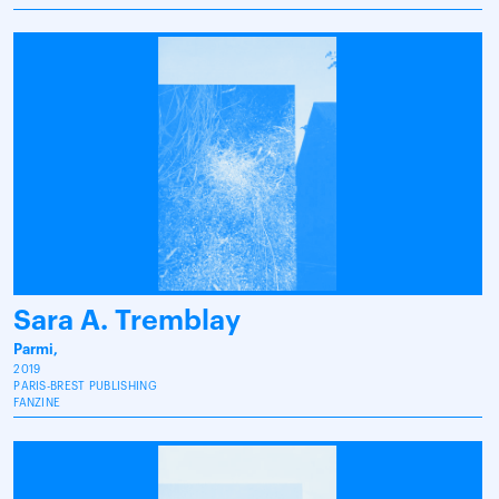
Sara A. Tremblay
Parmi,
2019
PARIS-BREST PUBLISHING
FANZINE