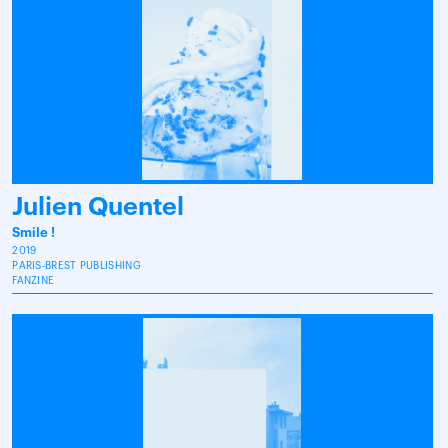
Julien Quentel
Smile !
2019
PARIS-BREST PUBLISHING
FANZINE