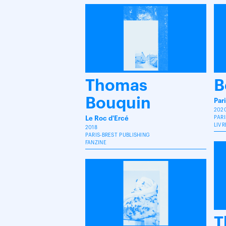
Thomas
B
Bouquin
Par
202
Le Roc d'Ercé
PARI
LIV
2018
PARIS-BREST PUBLISHING
FANZINE
T