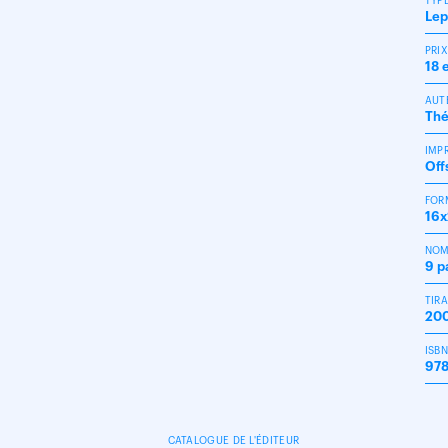
TYP
Lep
PRI
18 
AUT
Thé
IMP
Off
FOR
16
NOM
9 p
TIR
200
ISB
978
CATALOGUE DE L'ÉDITEUR