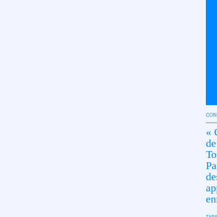
CON
« 
de
To
Pa
de
ap
en