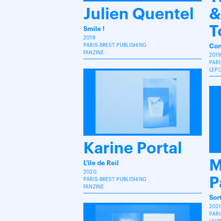
Julien Quentel
&
T
Smile !
2019
PARIS-BREST PUBLISHING
Con
FANZINE
2019
PARI
LEP
Karine Portal
M
L'île de Reil
2020
P
PARIS-BREST PUBLISHING
FANZINE
Sort
202
PARI