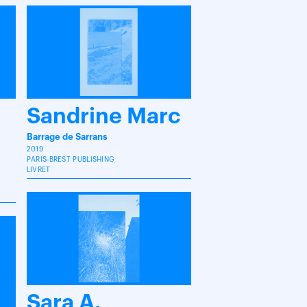
Sandrine Marc
Barrage de Sarrans
2019
PARIS-BREST PUBLISHING
LIVRET
Sara A.