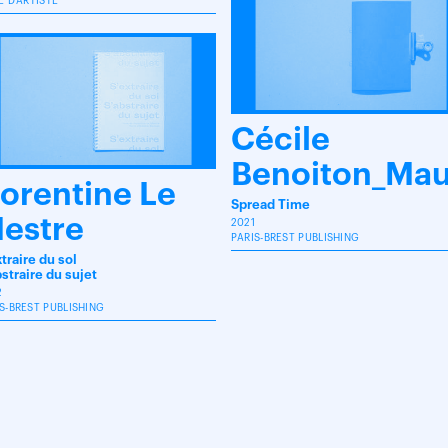
E D'ARTISTE
Cécile
Benoiton_Mau
orentine Le
Spread Time
estre
2021
PARIS-BREST PUBLISHING
traire du sol
straire du sujet
2
S-BREST PUBLISHING