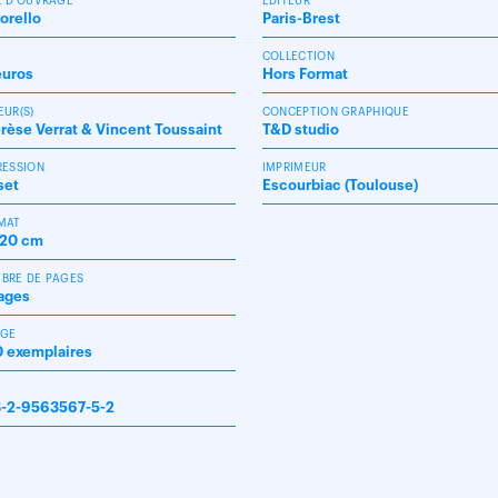
E D'OUVRAGE
ÉDITEUR
orello
Paris-Brest
X
COLLECTION
euros
Hors Format
EUR(S)
CONCEPTION GRAPHIQUE
rèse Verrat & Vincent Toussaint
T&D studio
RESSION
IMPRIMEUR
set
Escourbiac (Toulouse)
MAT
x20 cm
BRE DE PAGES
ages
AGE
 exemplaires
N
-2-9563567-5-2