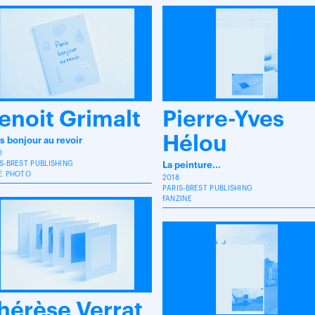
enoit Grimalt
Pierre-Yves
Hélou
is bonjour au revoir
0
S-BREST PUBLISHING
La peinture...
RE PHOTO
2018
PARIS-BREST PUBLISHING
FANZINE
hérèse Verrat