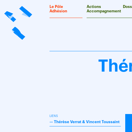
Panneau de gestion des cookies
Le Pôle
Actions
Doss
Adhésion
Accompagnement
Thér
LIENS
—
Thérèse Verrat & Vincent Toussaint