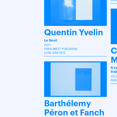
LIVR
Quentin Yvelin
Le Seuil
2021
C
PARIS-BREST PUBLISHING
LIVRE D'ARTISTE
M
S’ex
S’ab
202
PARI
Barthélemy
Péron et Fanch