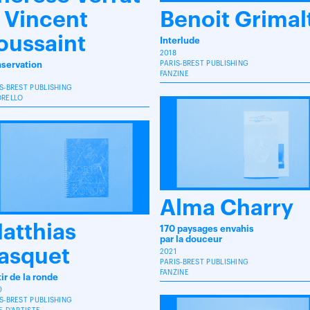
 Vincent
Benoit Grimal
oussaint
Interlude
2018
servation
PARIS-BREST PUBLISHING
FANZINE
S-BREST PUBLISHING
ORELLO
Alma Charry
atthias
170 paysages envahis
par la douceur
asquet
2021
PARIS-BREST PUBLISHING
FANZINE
ir de la ronde
0
S-BREST PUBLISHING