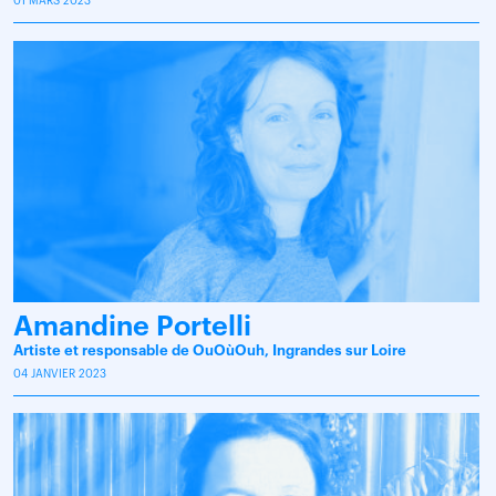
01 MARS 2023
Amandine Portelli
Artiste et responsable de OuOùOuh, Ingrandes sur Loire
04 JANVIER 2023