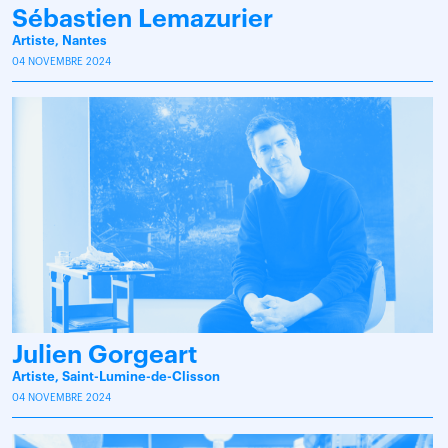
Sébastien Lemazurier
Artiste, Nantes
04 NOVEMBRE 2024
Julien Gorgeart
Artiste, Saint-Lumine-de-Clisson
04 NOVEMBRE 2024