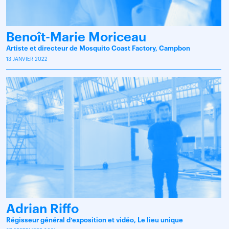
Benoît-Marie Moriceau
Artiste et directeur de Mosquito Coast Factory, Campbon
13 JANVIER 2022
Adrian Riffo
Régisseur général d’exposition et vidéo, Le lieu unique