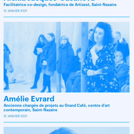
Facilitatrice co-design, fondatrice de Artizest, Saint-Nazaire
12 JANVIER 2021
Amélie Evrard
Ancienne chargée de projets au Grand Café, centre d'art
contemporain, Saint-Nazaire
12 JANVIER 2021