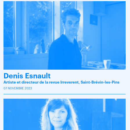
Denis Esnault
Artiste et directeur de la revue Irreverent, Saint-Brévin-les-Pins
07 NOVEMBRE 2023