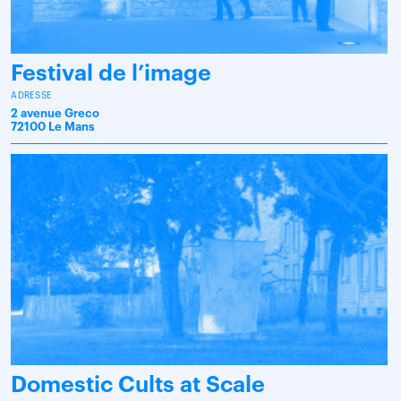
Festival de l’image
ADRESSE
2 avenue Greco
72100 Le Mans
Domestic Cults at Scale