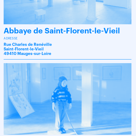
Abbaye de Saint-Florent-le-Vieil
ADRESSE
Rue Charles de Renéville
Saint-Florent-le-Vieil
49410 Mauges-sur-Loire