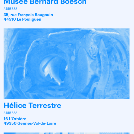
Musée Bernard Boesch
ADRESSE
35, rue François Bougouin
44510 Le Pouliguen
Hélice Terrestre
ADRESSE
16 L'Orbière
49350 Gennes-Val-de-Loire