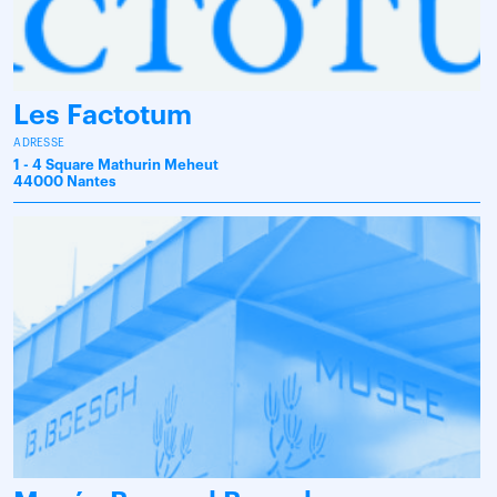
Les Factotum
ADRESSE
1 - 4 Square Mathurin Meheut
44000 Nantes