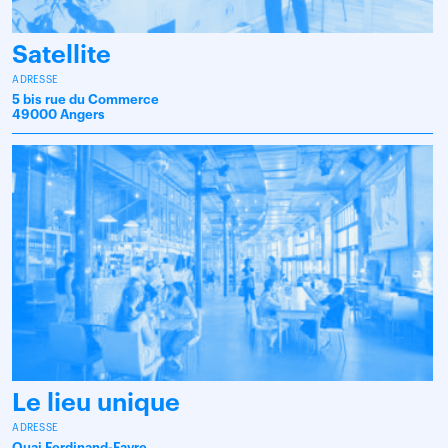
Satellite
ADRESSE
5 bis rue du Commerce
49000 Angers
Le lieu unique
ADRESSE
Quai Ferdinand-Favre