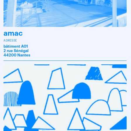
amac
ADRESSE
bâtiment A01
2 rue Sénégal
44200 Nantes