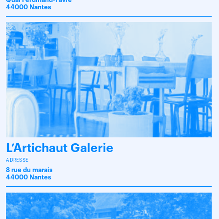
44000 Nantes
L’Artichaut Galerie
ADRESSE
8 rue du marais
44000 Nantes