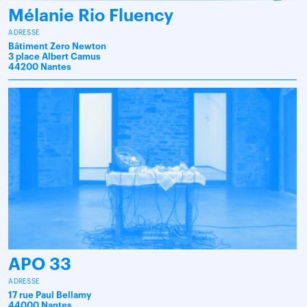
Mélanie Rio Fluency
ADRESSE
Bâtiment Zero Newton
3 place Albert Camus
44200 Nantes
APO 33
ADRESSE
17 rue Paul Bellamy
44000 Nantes