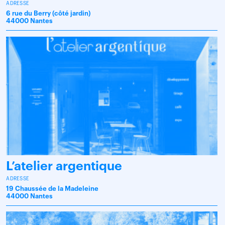
ADRESSE
6 rue du Berry (côté jardin)
44000 Nantes
L’atelier argentique
ADRESSE
19 Chaussée de la Madeleine
44000 Nantes